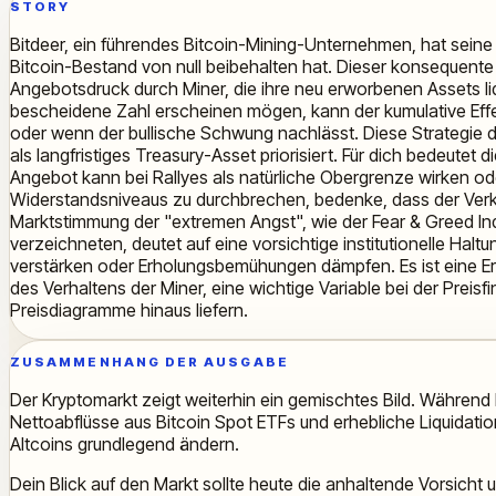
STORY
Bitdeer, ein führendes Bitcoin-Mining-Unternehmen, hat seine 
Bitcoin-Bestand von null beibehalten hat. Dieser konsequente 
Angebotsdruck durch Miner, die ihre neu erworbenen Assets li
bescheidene Zahl erscheinen mögen, kann der kumulative Effe
oder wenn der bullische Schwung nachlässt. Diese Strategie de
als langfristiges Treasury-Asset priorisiert. Für dich bedeutet 
Angebot kann bei Rallyes als natürliche Obergrenze wirken od
Widerstandsniveaus zu durchbrechen, bedenke, dass der Verkauf
Marktstimmung der "extremen Angst", wie der Fear & Greed Ind
verzeichneten, deutet auf eine vorsichtige institutionelle H
verstärken oder Erholungsbemühungen dämpfen. Es ist eine Eri
des Verhaltens der Miner, eine wichtige Variable bei der Preis
Preisdiagramme hinaus liefern.
ZUSAMMENHANG DER AUSGABE
Der Kryptomarkt zeigt weiterhin ein gemischtes Bild. Während
Nettoabflüsse aus Bitcoin Spot ETFs und erhebliche Liquidatio
Altcoins grundlegend ändern.
Dein Blick auf den Markt sollte heute die anhaltende Vorsicht