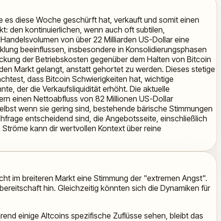
ie es diese Woche geschürft hat, verkauft und somit einen
: den kontinuierlichen, wenn auch oft subtilen,
-Handelsvolumen von über 22 Milliarden US-Dollar eine
klung beeinflussen, insbesondere in Konsolidierungsphasen
 Deckung der Betriebskosten gegenüber dem Halten von Bitcoin
uf den Markt gelangt, anstatt gehortet zu werden. Dieses stetige
htest, dass Bitcoin Schwierigkeiten hat, wichtige
, der die Verkaufsliquidität erhöht. Die aktuelle
ern einen Nettoabfluss von 82 Millionen US-Dollar
 selbst wenn sie gering sind, bestehende bärische Stimmungen
frage entscheidend sind, die Angebotsseite, einschließlich
n Ströme kann dir wertvollen Kontext über reine
cht im breiteren Markt eine Stimmung der "extremen Angst".
ereitschaft hin. Gleichzeitig könnten sich die Dynamiken für
end einige Altcoins spezifische Zuflüsse sehen, bleibt das