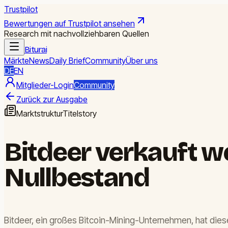
Trustpilot
Bewertungen auf Trustpilot ansehen
Research mit nachvollziehbaren Quellen
Biturai
Märkte
News
Daily Brief
Community
Über uns
DE
EN
Mitglieder-Login
Community
Zurück zur Ausgabe
Marktstruktur
Titelstory
Bitdeer verkauft we
Nullbestand
Bitdeer, ein großes Bitcoin-Mining-Unternehmen, hat diese