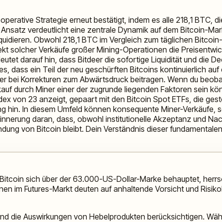
operative Strategie erneut bestätigt, indem es alle 218,1 BTC, d
Ansatz verdeutlicht eine zentrale Dynamik auf dem Bitcoin-Markt
quidieren. Obwohl 218,1 BTC im Vergleich zum täglichen Bitcoin
kt solcher Verkäufe großer Mining-Operationen die Preisentwic
utet darauf hin, dass Bitdeer die sofortige Liquidität und die
dies, dass ein Teil der neu geschürften Bitcoins kontinuierlich a
er bei Korrekturen zum Abwärtsdruck beitragen. Wenn du beobac
 durch Miner einer der zugrunde liegenden Faktoren sein könnte
ex von 23 anzeigt, gepaart mit den Bitcoin Spot ETFs, die gest
altung hin. In diesem Umfeld können konsequente Miner-Verkäufe,
nnerung daran, dass, obwohl institutionelle Akzeptanz und Nach
findung von Bitcoin bleibt. Dein Verständnis dieser fundamentale
 Bitcoin sich über der 63.000-US-Dollar-Marke behauptet, herrs
nen im Futures-Markt deuten auf anhaltende Vorsicht und Risikob
 und die Auswirkungen von Hebelprodukten berücksichtigen. Währ