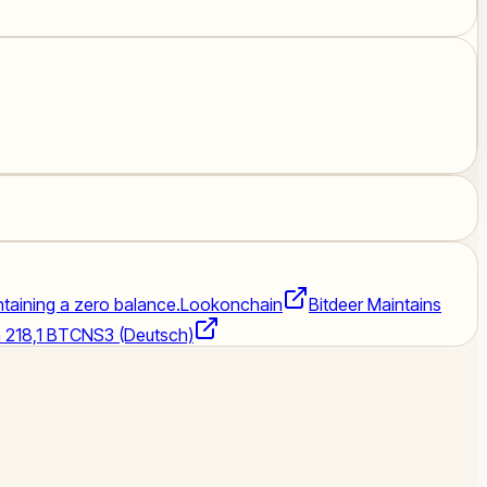
intaining a zero balance.
Lookonchain
Bitdeer Maintains
n 218,1 BTC
NS3 (Deutsch)