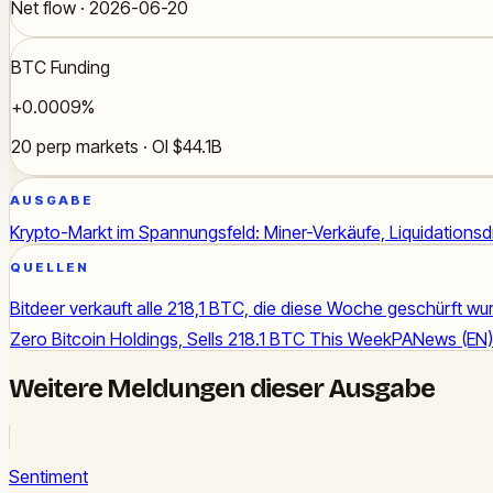
Net flow · 2026-06-20
BTC Funding
+0.0009%
20 perp markets · OI $44.1B
AUSGABE
Krypto-Markt im Spannungsfeld: Miner-Verkäufe, Liquidations
QUELLEN
Bitdeer verkauft alle 218,1 BTC, die diese Woche geschürft wu
Zero Bitcoin Holdings, Sells 218.1 BTC This Week
PANews (EN)
Weitere Meldungen dieser Ausgabe
Sentiment