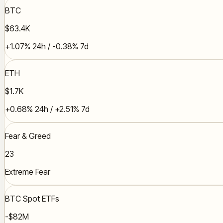
BTC
$63.4K
+1.07% 24h / -0.38% 7d
ETH
$1.7K
+0.68% 24h / +2.51% 7d
Fear & Greed
23
Extreme Fear
BTC Spot ETFs
-$82M