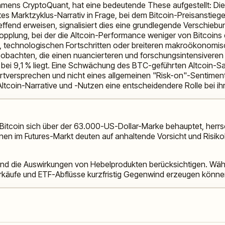
ens CryptoQuant, hat eine bedeutende These aufgestellt: Die Ä
tes Marktzyklus-Narrativ in Frage, bei dem Bitcoin-Preisanstiege 
effend erweisen, signalisiert dies eine grundlegende Verschiebun
opplung, bei der die Altcoin-Performance weniger von Bitcoins 
en, technologischen Fortschritten oder breiteren makroökonomis
 beobachten, die einen nuancierteren und forschungsintensiveren
 bei 9,1 % liegt. Eine Schwächung des BTC-geführten Altcoin-S
ertversprechen und nicht eines allgemeinen "Risk-on"-Sentiment
ltcoin-Narrative und -Nutzen eine entscheidendere Rolle bei ihr
 Bitcoin sich über der 63.000-US-Dollar-Marke behauptet, herrs
nen im Futures-Markt deuten auf anhaltende Vorsicht und Risikob
 und die Auswirkungen von Hebelprodukten berücksichtigen. Währ
erkäufe und ETF-Abflüsse kurzfristig Gegenwind erzeugen könne