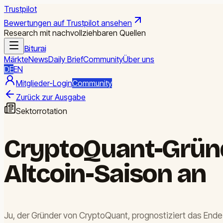
Trustpilot
Bewertungen auf Trustpilot ansehen
Research mit nachvollziehbaren Quellen
Biturai
Märkte
News
Daily Brief
Community
Über uns
DE
EN
Mitglieder-Login
Community
Zurück zur Ausgabe
Sektorrotation
CryptoQuant-Gründ
Altcoin-Saison an
Ju, der Gründer von CryptoQuant, prognostiziert das Ende