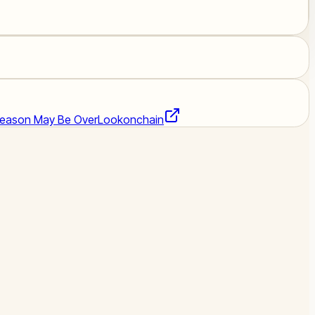
 Season May Be Over
Lookonchain