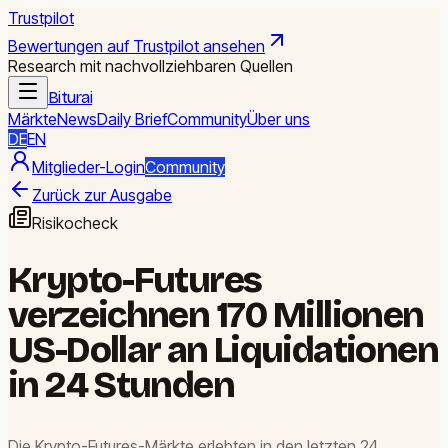
Trustpilot
Bewertungen auf Trustpilot ansehen
Research mit nachvollziehbaren Quellen
Biturai
Märkte
News
Daily Brief
Community
Über uns
DE
EN
Mitglieder-Login
Community
Zurück zur Ausgabe
Risikocheck
Krypto-Futures
verzeichnen 170 Millionen
US-Dollar an Liquidationen
in 24 Stunden
Die Krypto-Futures-Märkte erlebten in den letzten 24