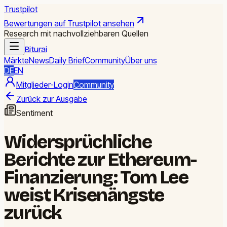
Trustpilot
Bewertungen auf Trustpilot ansehen
Research mit nachvollziehbaren Quellen
Biturai
Märkte
News
Daily Brief
Community
Über uns
DE
EN
Mitglieder-Login
Community
Zurück zur Ausgabe
Sentiment
Widersprüchliche
Berichte zur Ethereum-
Finanzierung: Tom Lee
weist Krisenängste
zurück