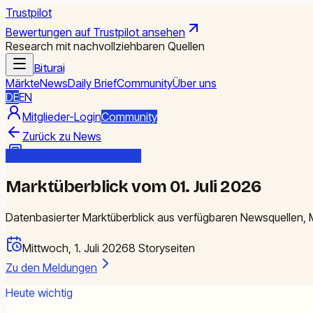
Trustpilot
Bewertungen auf Trustpilot ansehen
Research mit nachvollziehbaren Quellen
Biturai
Märkte
News
Daily Brief
Community
Über uns
DE
EN
Mitglieder-Login
Community
Zurück zu News
Biturai Daily Market Brief
Marktüberblick vom 01. Juli 2026
Datenbasierter Marktüberblick aus verfügbaren Newsquellen, M
Mittwoch, 1. Juli 2026
8
Storyseiten
Zu den Meldungen
Heute wichtig