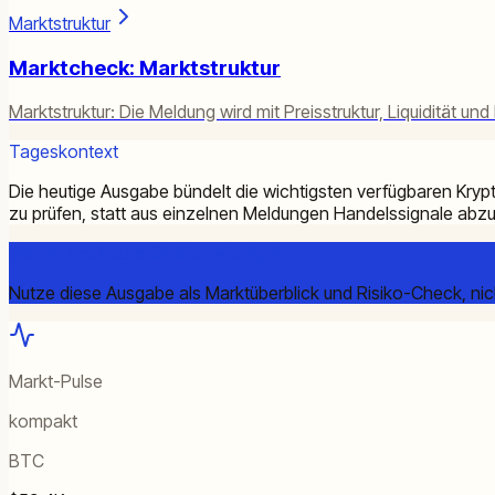
Marktstruktur
Marktcheck: Marktstruktur
Marktstruktur: Die Meldung wird mit Preisstruktur, Liquidität un
Tageskontext
Die heutige Ausgabe bündelt die wichtigsten verfügbaren Kryp
zu prüfen, statt aus einzelnen Meldungen Handelssignale abzul
Warum das heute für dich wichtig ist
Nutze diese Ausgabe als Marktüberblick und Risiko-Check, nich
Markt-Pulse
kompakt
BTC