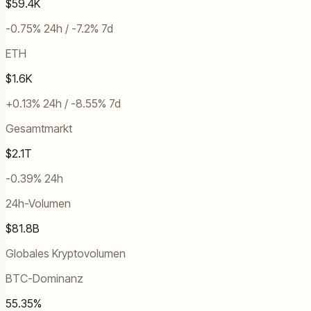
$59.4K
-0.75% 24h / -7.2% 7d
ETH
$1.6K
+0.13% 24h / -8.55% 7d
Gesamtmarkt
$2.1T
-0.39% 24h
24h-Volumen
$81.8B
Globales Kryptovolumen
BTC-Dominanz
55.35%