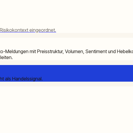
d Risikokontext eingeordnet.
to-Meldungen mit Preisstruktur, Volumen, Sentiment und Hebelko
eiten.
t als Handelssignal.