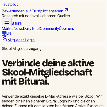
Trustpilot
Bewertungen auf Trustpilot ansehen
Research mit nachvollziehbaren Quellen
Biturai
Märkte
News
Daily Brief
Community
Über uns
DE
EN
Mitglieder-Login
Skool Mitgliederzugang
Verbinde deine aktive
Skool-Mitgliedschaft
mit Biturai.
Verwende exakt dieselbe E-Mail-Adresse wie bei Skool. Wir
senden dir einen sicheren Biturai Loginlink und gleichen
deinen Zugang mit dem letzten bestätigten Active-Export ab.