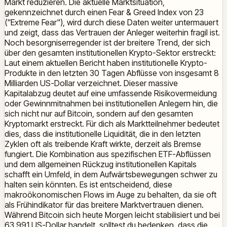
Markt reduzieren. Die aktuelle Marktsituation,
gekennzeichnet durch einen Fear & Greed Index von 23
("Extreme Fear"), wird durch diese Daten weiter untermauert
und zeigt, dass das Vertrauen der Anleger weiterhin fragil ist.
Noch besorgniserregender ist der breitere Trend, der sich
über den gesamten institutionellen Krypto-Sektor erstreckt:
Laut einem aktuellen Bericht haben institutionelle Krypto-
Produkte in den letzten 30 Tagen Abflüsse von insgesamt 8
Milliarden US-Dollar verzeichnet. Dieser massive
Kapitalabzug deutet auf eine umfassende Risikovermeidung
oder Gewinnmitnahmen bei institutionellen Anlegern hin, die
sich nicht nur auf Bitcoin, sondern auf den gesamten
Kryptomarkt erstreckt. Für dich als Marktteilnehmer bedeutet
dies, dass die institutionelle Liquidität, die in den letzten
Zyklen oft als treibende Kraft wirkte, derzeit als Bremse
fungiert. Die Kombination aus spezifischen ETF-Abflüssen
und dem allgemeinen Rückzug institutionellen Kapitals
schafft ein Umfeld, in dem Aufwärtsbewegungen schwer zu
halten sein könnten. Es ist entscheidend, diese
makroökonomischen Flows im Auge zu behalten, da sie oft
als Frühindikator für das breitere Marktvertrauen dienen.
Während Bitcoin sich heute Morgen leicht stabilisiert und bei
63.991 US-Dollar handelt, solltest du bedenken, dass die