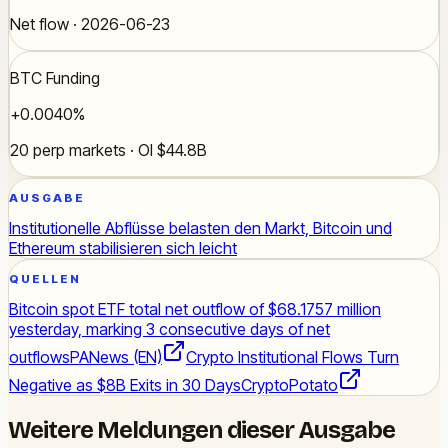
Net flow · 2026-06-23
BTC Funding
+0.0040%
20 perp markets · OI $44.8B
AUSGABE
Institutionelle Abflüsse belasten den Markt, Bitcoin und
Ethereum stabilisieren sich leicht
QUELLEN
Bitcoin spot ETF total net outflow of $68.1757 million
yesterday, marking 3 consecutive days of net
outflows
PANews (EN)
Crypto Institutional Flows Turn
Negative as $8B Exits in 30 Days
CryptoPotato
Weitere Meldungen dieser Ausgabe