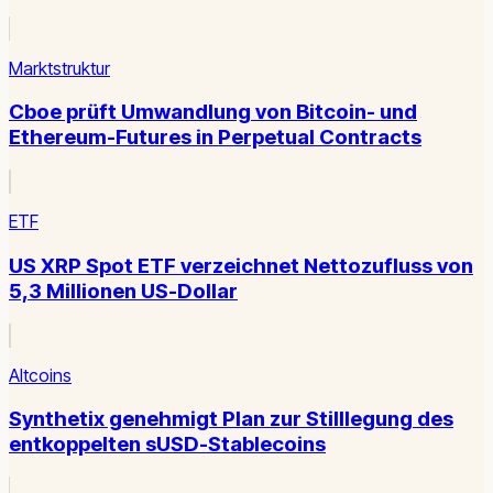
Marktstruktur
Cboe prüft Umwandlung von Bitcoin- und
Ethereum-Futures in Perpetual Contracts
ETF
US XRP Spot ETF verzeichnet Nettozufluss von
5,3 Millionen US-Dollar
Altcoins
Synthetix genehmigt Plan zur Stilllegung des
entkoppelten sUSD-Stablecoins