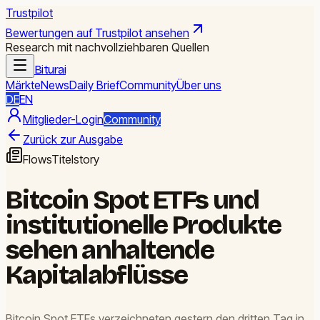
Trustpilot
Bewertungen auf Trustpilot ansehen
Research mit nachvollziehbaren Quellen
Biturai
Märkte
News
Daily Brief
Community
Über uns
DE
EN
Mitglieder-Login
Community
Zurück zur Ausgabe
Flows
Titelstory
Bitcoin Spot ETFs und
institutionelle Produkte
sehen anhaltende
Kapitalabflüsse
Bitcoin Spot ETFs verzeichneten gestern den dritten Tag in