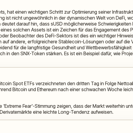
s, hat einen wichtigen Schritt zur Optimierung seiner Infrastruk
 ist nicht ungewöhnlich in der dynamischen Welt von DeFi, wo P
n deutet darauf hin, dass sUSD möglicherweise Schwierigkeiten 
g eines solchen Assets ist ein Zeichen für das Engagement des Pr
oder Beobachter des DeFi-Sektors ist dies ein wichtiger Hinweis 
n auf andere, erfolgreichere Stablecoin-Lösungen oder auf di
dend für die langfristige Gesundheit und Wettbewerbsfähigkeit
h in den SNX-Token stärken. Es ist ein Beispiel dafür, wie Proje
itcoin Spot ETFs verzeichneten den dritten Tag in Folge Nettoab
Während Bitcoin und Ethereum nach einer schwachen Woche leicht
e 'Extreme Fear'-Stimmung zeigen, dass der Markt weiterhin unter
 Derivatemärkte eine leichte Long-Tendenz aufweisen.