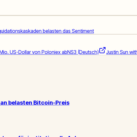
quidationskaskaden belasten das Sentiment
 Mio. US-Dollar von Poloniex ab
NS3 (Deutsch)
Justin Sun wi
an belasten Bitcoin-Preis