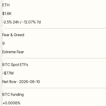
ETH
$1.6K
-2.5% 24h / -12.07% 7d
Fear & Greed
9
Extreme Fear
BTC Spot ETFs
-$77M
Net flow · 2026-06-10
BTC Funding
+0.0006%