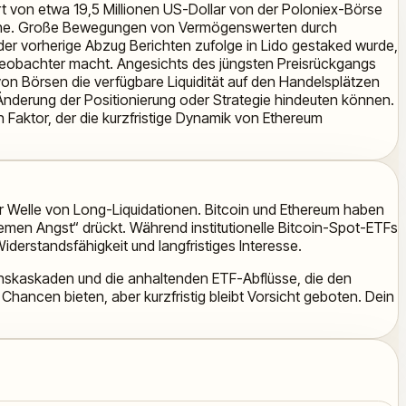
rt von etwa 19,5 Millionen US-Dollar von der Poloniex-Börse
oche. Große Bewegungen von Vermögenswerten durch
der vorherige Abzug Berichten zufolge in Lido gestaked wurde,
beobachter macht. Angesichts des jüngsten Preisrückgangs
n Börsen die verfügbare Liquidität auf den Handelsplätzen
ine Änderung der Positionierung oder Strategie hindeuten können.
 Faktor, der die kurzfristige Dynamik von Ethereum
r Welle von Long-Liquidationen. Bitcoin und Ethereum haben
remen Angst“ drückt. Während institutionelle Bitcoin-Spot-ETFs
iderstandsfähigkeit und langfristiges Interesse.
ionskaskaden und die anhaltenden ETF-Abflüsse, die den
 Chancen bieten, aber kurzfristig bleibt Vorsicht geboten. Dein