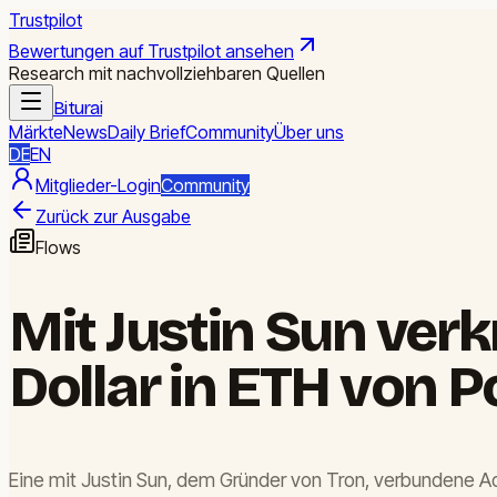
Trustpilot
Bewertungen auf Trustpilot ansehen
Research mit nachvollziehbaren Quellen
Biturai
Märkte
News
Daily Brief
Community
Über uns
DE
EN
Mitglieder-Login
Community
Zurück zur Ausgabe
Flows
Mit Justin Sun verk
Dollar in ETH von P
Eine mit Justin Sun, dem Gründer von Tron, verbundene A