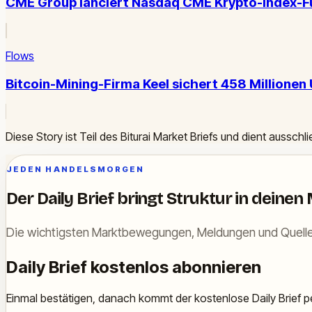
CME Group lanciert Nasdaq CME Krypto-Index-Fut
Flows
Bitcoin-Mining-Firma Keel sichert 458 Millione
Diese Story ist Teil des Biturai Market Briefs und dient ausschl
JEDEN HANDELSMORGEN
Der Daily Brief bringt Struktur in deinen
Die wichtigsten Marktbewegungen, Meldungen und Quelle
Daily Brief kostenlos abonnieren
Einmal bestätigen, danach kommt der kostenlose Daily Brief pe