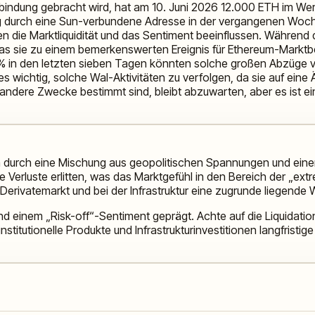
erbindung gebracht wird, hat am 10. Juni 2026 12.000 ETH im We
ug durch eine Sun-verbundene Adresse in der vergangenen W
en die Marktliquidität und das Sentiment beeinflussen. Während 
was sie zu einem bemerkenswerten Ereignis für Ethereum-Markt
% in den letzten sieben Tagen könnten solche großen Abzüge vo
ist es wichtig, solche Wal-Aktivitäten zu verfolgen, da sie auf e
ndere Zwecke bestimmt sind, bleibt abzuwarten, aber es ist ein
ben durch eine Mischung aus geopolitischen Spannungen und eine
Verluste erlitten, was das Marktgefühl in den Bereich der „ext
erivatemarkt und bei der Infrastruktur eine zugrunde liegende W
 und einem „Risk-off“-Sentiment geprägt. Achte auf die Liquidat
itutionelle Produkte und Infrastrukturinvestitionen langfristige