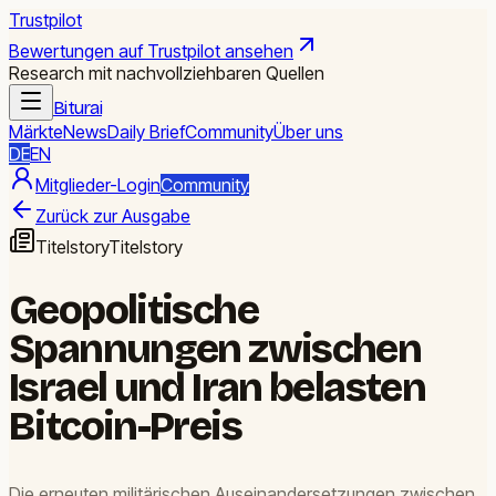
Trustpilot
Bewertungen auf Trustpilot ansehen
Research mit nachvollziehbaren Quellen
Biturai
Märkte
News
Daily Brief
Community
Über uns
DE
EN
Mitglieder-Login
Community
Zurück zur Ausgabe
Titelstory
Titelstory
Geopolitische
Spannungen zwischen
Israel und Iran belasten
Bitcoin-Preis
Die erneuten militärischen Auseinandersetzungen zwischen