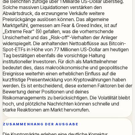
die Berichten zufolge über 1 Milliarde US-Dollar überstieg.
Solche massiven Liquidationen verstärken den
Abwärtsdruck, da erzwungene Verkäufe weitere
Preisrückgänge auslösen können. Das allgemeine
Marktgefühl, gemessen am Fear & Greed Index, ist auf
„Extreme Fear“ (9) gefallen, was die vorherrschende
Unsicherheit und das „Risk-off“-Verhalten der Anleger
widerspiegelt. Die anhaltenden Nettoabflüsse aus Bitcoin-
Spot-ETFs in Höhe von 77 Millionen US-Dollar am heutigen
Tag bestätigen ebenfalls die vorsichtige Haltung
institutioneller Investoren. Für dich als Marktteilnehmer
bedeutet dies, dass makroökonomische und geopolitische
Ereignisse weiterhin einen erheblichen Einfluss auf die
kurzfristige Preisentwicklung von Kryptowährungen haben
werden. Es ist entscheidend, diese externen Faktoren bei der
Bewertung deiner Positionen und deines
Risikomanagements zu berücksichtigen. Die Volatilität bleibt
hoch, und plötzliche Nachrichten können schnelle und
starke Reaktionen am Markt hervorrufen.
ZUSAMMENHANG DER AUSGABE
Die Kryptomärkte erleben eine deutliche Korrektur,