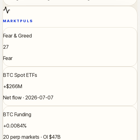
MARKTPULS
Fear & Greed
27
Fear
BTC Spot ETFs
+$266M
Net flow · 2026-07-07
BTC Funding
+0.0084%
20 perp markets · OI $47B