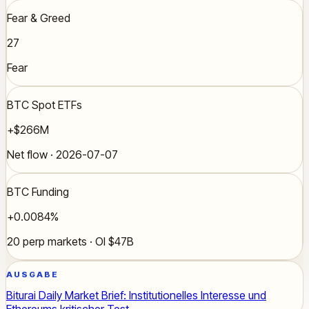
Fear & Greed
27
Fear
BTC Spot ETFs
+$266M
Net flow · 2026-07-07
BTC Funding
+0.0084%
20 perp markets · OI $47B
AUSGABE
Biturai Daily Market Brief: Institutionelles Interesse und
Ethereums kritischer Test