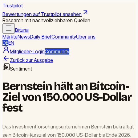
Trustpilot
Bewertungen auf Trustpilot ansehen
Research mit nachvollziehbaren Quellen
Biturai
Märkte
News
Daily Brief
Community
Über uns
DE
EN
Mitglieder-Login
Community
Zurück zur Ausgabe
Sentiment
Bernstein hält an Bitcoin-
Ziel von 150.000 US-Dollar
fest
Das Investmentforschungsunternehmen Bernstein bekräftigt
sein Bitcoin-Kursziel von 150.000 US-Dollar bis Ende 2026,