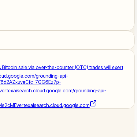
 Bitcoin sale via over-the-counter (OTC) trades will exert
cloud.google.com/grounding-api-
RY8d2AZxuveCfc_7GG6Ez7p-
/vertexaisearch.cloud.google.com/grounding-api-
Me2cME
vertexaisearch.cloud.google.com