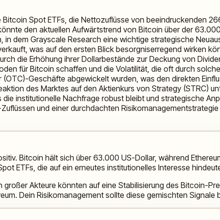
 Bitcoin Spot ETFs, die Nettozuflüsse von beeindruckenden 266 
d könnte den aktuellen Aufwärtstrend von Bitcoin über der 63.00
, in dem Grayscale Research eine wichtige strategische Neuausr
verkauft, was auf den ersten Blick besorgniserregend wirken kön
Durch die Erhöhung ihrer Dollarbestände zur Deckung von Divide
en für Bitcoin schaffen und die Volatilität, die oft durch solch
(OTC)-Geschäfte abgewickelt wurden, was den direkten Einfluss 
 Reaktion des Marktes auf den Aktienkurs von Strategy (STRC) un
die institutionelle Nachfrage robust bleibt und strategische Anpa
TF-Zuflüssen und einer durchdachten Risikomanagementstrategie
ositiv. Bitcoin hält sich über 63.000 US-Dollar, während Ether
pot ETFs, die auf ein erneutes institutionelles Interesse hindeut
großer Akteure könnten auf eine Stabilisierung des Bitcoin-Pre
eum. Dein Risikomanagement sollte diese gemischten Signale b