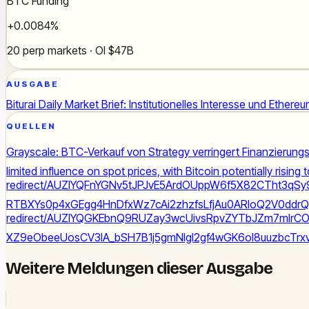
BTC Funding
+0.0084%
20 perp markets · OI $47B
AUSGABE
Biturai Daily Market Brief: Institutionelles Interesse und Ethere
QUELLEN
Grayscale: BTC-Verkauf von Strategy verringert Finanzierungs
limited influence on spot prices, with Bitcoin potentially rising
redirect/AUZIYQFnYGNv5tJPJvE5ArdOUppW6f5X82CTht3qS
RTBXYs0p4xGEgg4HnDfxWz7cAi2zhzfsLfjAu0ARloQ2V0ddrQ1
redirect/AUZIYQGKEbnQ9RUZay3wcUivsRpvZYTbJZm7mIr
XZ9eObeeUosCV3IA_bSH7B1j5gmNIgI2gf4wGK6ol8uuzbcT
Weitere Meldungen dieser Ausgabe