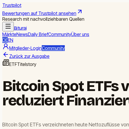
Trustpilot
Bewertungen auf Trustpilot ansehen
Research mit nachvollziehbaren Quellen
Biturai
Märkte
News
Daily Brief
Community
Über uns
DE
EN
Mitglieder-Login
Community
Zurück zur Ausgabe
ETF
Titelstory
Bitcoin Spot ETFs 
reduziert Finanzie
Bitcoin Spot ETFs verzeichneten heute Nettozuflüsse von 2