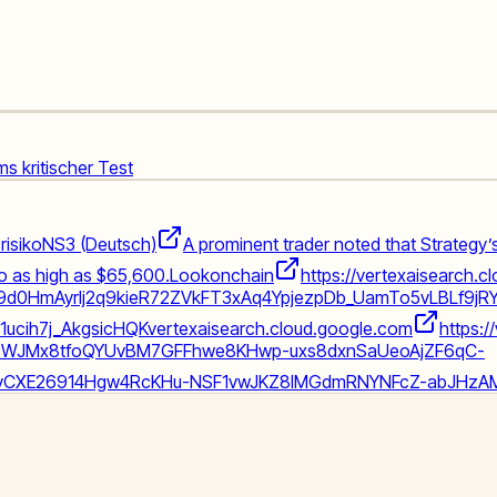
ums kritischer Test
risiko
NS3 (Deutsch)
A prominent trader noted that Strategy’s
 to as high as $65,600.
Lookonchain
https://vertexaisearch.
y9d0HmAyrlj2q9kieR72ZVkFT3xAq4YpjezpDb_UamTo5vLBLf9j
ucih7j_AkgsicHQK
vertexaisearch.cloud.google.com
https:/
COWJMx8tfoQYUvBM7GFFhwe8KHwp-uxs8dxnSaUeoAjZF6qC-
rxvCXE26914Hgw4RcKHu-NSF1vwJKZ8IMGdmRNYNFcZ-abJHzA