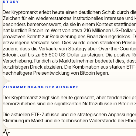
STORY
Der Kryptomarkt erlebt heute einen deutlichen Schub durch die
Zeichen für ein wiedererstarktes institutionelles Interesse un
besonders bemerkenswert, da sie in einem Kontext stattfinden
hat kürzlich Bitcoin im Wert von etwa 216 Millionen US-Dollar 
proaktiven Schritt zur Reduzierung des Finanzierungsrisikos. 
erzwungene Verkäufe sein. Dies würde einen stabileren Preisbod
zudem, dass die Verkäufe von Strategy über Over-the-Counter 
Bitcoin, auf bis zu 65.600 US-Dollar zu steigen. Die positive
Verschiebung. Für dich als Marktteilnehmer bedeutet dies, dass 
kurzfristigen Druck abzielen. Die Kombination aus starken E
nachhaltigere Preisentwicklung von Bitcoin legen.
ZUSAMMENHANG DER AUSGABE
Der Kryptomarkt zeigt sich heute gemischt, aber tendenziell p
hervorzuheben sind die signifikanten Nettozuflüsse in Bitcoin S
Die aktuellen ETF-Zuflüsse und die strategischen Anpassungen 
Stimmung im Markt und die technischen Widerstände bei Ether