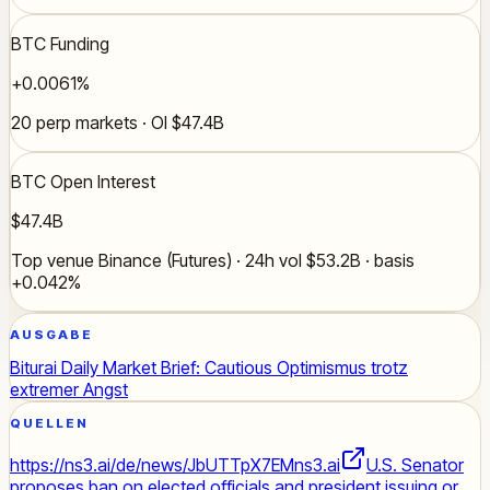
BTC Funding
+0.0061%
20 perp markets · OI $47.4B
BTC Open Interest
$47.4B
Top venue Binance (Futures) · 24h vol $53.2B · basis
+0.042%
AUSGABE
Biturai Daily Market Brief: Cautious Optimismus trotz
extremer Angst
QUELLEN
https://ns3.ai/de/news/JbUTTpX7EM
ns3.ai
U.S. Senator
proposes ban on elected officials and president issuing or