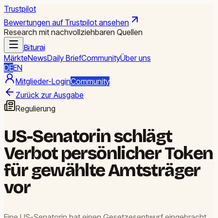
Trustpilot
Bewertungen auf Trustpilot ansehen
Research mit nachvollziehbaren Quellen
Biturai
Märkte
News
Daily Brief
Community
Über uns
DE
EN
Mitglieder-Login
Community
Zurück zur Ausgabe
Regulierung
US-Senatorin schlägt
Verbot persönlicher Token
für gewählte Amtsträger
vor
Eine US-Senatorin hat einen Gesetzesentwurf eingebracht,