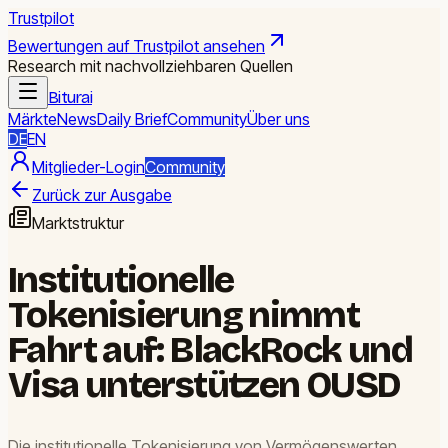
Trustpilot
Bewertungen auf Trustpilot ansehen
Research mit nachvollziehbaren Quellen
Biturai
Märkte
News
Daily Brief
Community
Über uns
DE
EN
Mitglieder-Login
Community
Zurück zur Ausgabe
Marktstruktur
Institutionelle
Tokenisierung nimmt
Fahrt auf: BlackRock und
Visa unterstützen OUSD
Die institutionelle Tokenisierung von Vermögenswerten