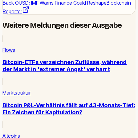
Back OUSD; IMF Warns Finance Could Reshape
Blockchain
Reporter
Weitere Meldungen dieser Ausgabe
Flows
Bitcoin-ETFs verzeichnen Zuflüsse, während
der Markt in 'extremer Angst' verharrt
Marktstruktur
Bitcoin P&L-Verhältnis fällt auf 43-Monats-Tief:
Ein Zeichen für Kapitulation?
Altcoins