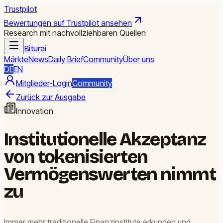
Trustpilot
Bewertungen auf Trustpilot ansehen
Research mit nachvollziehbaren Quellen
Biturai
Märkte
News
Daily Brief
Community
Über uns
DE
EN
Mitglieder-Login
Community
Zurück zur Ausgabe
Innovation
Institutionelle Akzeptanz
von tokenisierten
Vermögenswerten nimmt
zu
Immer mehr traditionelle Finanzinstitute erkunden und