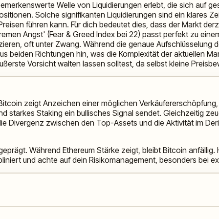
emerkenswerte Welle von Liquidierungen erlebt, die sich auf ges
sitionen. Solche signifikanten Liquidierungen sind ein klares Ze
eisen führen kann. Für dich bedeutet dies, dass der Markt derz
men Angst' (Fear & Greed Index bei 22) passt perfekt zu einem 
duzieren, oft unter Zwang. Während die genaue Aufschlüsselung d
g aus beiden Richtungen hin, was die Komplexität der aktuellen M
äußerste Vorsicht walten lassen solltest, da selbst kleine Prei
 Bitcoin zeigt Anzeichen einer möglichen Verkäufererschöpfung
starkes Staking ein bullisches Signal sendet. Gleichzeitig ze
nn die Divergenz zwischen den Top-Assets und die Aktivität im
geprägt. Während Ethereum Stärke zeigt, bleibt Bitcoin anfälli
ipliniert und achte auf dein Risikomanagement, besonders bei e