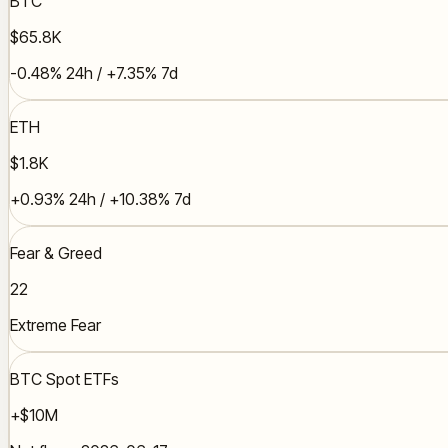
BTC
$65.8K
-0.48% 24h / +7.35% 7d
ETH
$1.8K
+0.93% 24h / +10.38% 7d
Fear & Greed
22
Extreme Fear
BTC Spot ETFs
+$10M