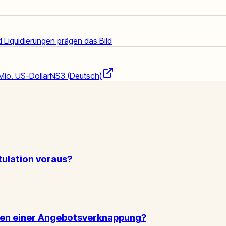
 Liquidierungen prägen das Bild
Mio. US-Dollar
NS3 (Deutsch)
tulation voraus?
chen einer Angebotsverknappung?