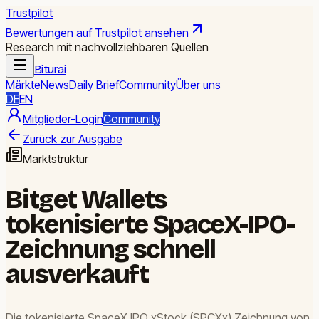
Trustpilot
Bewertungen auf Trustpilot ansehen
Research mit nachvollziehbaren Quellen
Biturai
Märkte
News
Daily Brief
Community
Über uns
DE
EN
Mitglieder-Login
Community
Zurück zur Ausgabe
Marktstruktur
Bitget Wallets
tokenisierte SpaceX-IPO-
Zeichnung schnell
ausverkauft
Die tokenisierte SpaceX IPO xStock (SPCXx) Zeichnung von