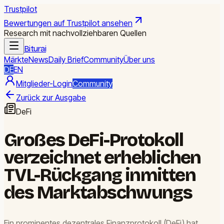
Trustpilot
Bewertungen auf Trustpilot ansehen
Research mit nachvollziehbaren Quellen
Biturai
Märkte
News
Daily Brief
Community
Über uns
DE
EN
Mitglieder-Login
Community
Zurück zur Ausgabe
DeFi
Großes DeFi-Protokoll
verzeichnet erheblichen
TVL-Rückgang inmitten
des Marktabschwungs
Ein prominentes dezentrales Finanzprotokoll (DeFi) hat