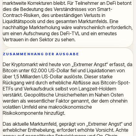
marktweite Korrekturen bleibt. Für Teilnehmer an DeFi betont
dies die Bedeutung des Verständnisses von Smart-
Contract-Risiken, des unbeständigen Verlusts in
Liquiditätspools und des gesamten Marktumfelds. Eine
nachhaltige Markterholung wäre wahrscheinlich erforderlich,
um einen Aufschwung des DeFi-TVL und ein erneutes
Vertrauen in den Sektor zu sehen.
ZUSAMMENHANG DER AUSGABE
Der Kryptomarkt wird heute von „Extremer Angst“ erfasst, da
Bitcoin unter 62.000 US-Dollar fiel und Liquidationen von
über 1,5 Milliarden US-Dollar auslöste. Dieser starke
Rückgang wird durch erhebliche Abflüsse aus Bitcoin-Spot-
ETFs und Verkaufsdruck selbst von Langzeit-Holdern
verstärkt. Geopolitische Unsicherheiten im Nahen Osten
werden als wesentlicher Faktor genannt, der dem ohnehin
volatilen Umfeld eine makroökonomische
Risikokomponente hinzufügt.
Das aktuelle Marktumfeld, geprägt von „Extremer Angst“ und
erheblicher Enthebelung, erfordert erhöhte Vorsicht. Achte
genau auf geopolitische Entwicklungen und On-Chain-