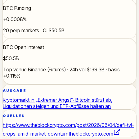
BTC Funding
+0.0008%
20 perp markets · OI $50.5B
BTC Open Interest
$50.5B
Top venue Binance (Futures) · 24h vol $139.3B · basis
+0.115%
AUSGABE
Kryptomarkt in „Extremer Angst“: Bitcoin stürzt ab,
Liquidationen steigen und ETF-Abflüsse halten an
QUELLEN
https://www.theblockcrypto.com/post/2026/06/04/defi-tvl-
drops-amid-market-downturn
theblockcrypto.com