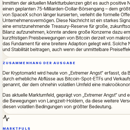
Inmitten der aktuellen Marktturbulenzen gibt es auch positive
einen geplanten 75-Milliarden-Dollar-Börsengang – dem größten
von SpaceX schon länger kursierten, verleiht die formelle Of
Unternehmensvermögen. Diese Nachricht ist ein starkes Signal 
eine ernstzunehmende Treasury-Reserve für große, zukunftso
Bilanz aufzunehmen, könnte andere große Konzerne dazu ermutig
kurzfristigen Preisbewegungen von Bitcoin derzeit von makro
das Fundament für eine breitere Adaption gelegt wird. Solche
und Stabilität beitragen, auch wenn der unmittelbare Preiseff
ZUSAMMENHANG DER AUSGABE
Der Kryptomarkt wird heute von „Extremer Angst“ erfasst, da Bi
durch erhebliche Abflüsse aus Bitcoin-Spot-ETFs und Verkauf
genannt, der dem ohnehin volatilen Umfeld eine makroökono
Das aktuelle Marktumfeld, geprägt von „Extremer Angst“ und e
die Bewegungen von Langzeit-Holdern, da diese weitere Versc
diesen volatilen Bedingungen von größter Bedeutung.
MARKTPULS