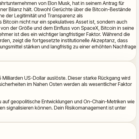
fahrtunternehmen von Elon Musk, hat in seinem Antrag für
iner Bilanz hält. Obwohl Gerüchte über die Bitcoin-Bestände
ne der Legitimität und Transparenz als
Bitcoin nicht nur ein spekulatives Asset ist, sondern auch
on der Größe und dem Einfluss von SpaceX, Bitcoin in seine
mer ist dies ein wichtiger langfristiger Faktor. Während die
n, zeigt die fortgesetzte institutionelle Akzeptanz, dass
ngsmittel stärken und langfristig zu einer erhöhten Nachfrage
5 Milliarden US-Dollar auslöste. Dieser starke Rückgang wird
sicherheiten im Nahen Osten werden als wesentlicher Faktor
au auf geopolitische Entwicklungen und On-Chain-Metriken wie
n signalisieren können. Dein Risikomanagement ist unter