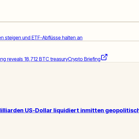
nen steigen und ETF-Abflüsse halten an
ling reveals 18,712 BTC treasury
Crypto Briefing
Milliarden US-Dollar liquidiert inmitten geopoliti