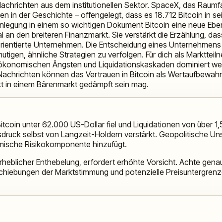
 Nachrichten aus dem institutionellen Sektor. SpaceX, das Raum
 in der Geschichte – offengelegt, dass es 18.712 Bitcoin in se
fenlegung in einem so wichtigen Dokument Bitcoin eine neue Ebe
an den breiteren Finanzmarkt. Sie verstärkt die Erzählung, dass 
rientierte Unternehmen. Die Entscheidung eines Unternehmens v
en, ähnliche Strategien zu verfolgen. Für dich als Marktteilneh
ökonomischen Ängsten und Liquidationskaskaden dominiert werde
 Nachrichten können das Vertrauen in Bitcoin als Wertaufbewahru
ekt in einem Bärenmarkt gedämpft sein mag.
tcoin unter 62.000 US-Dollar fiel und Liquidationen von über 1,
sdruck selbst von Langzeit-Holdern verstärkt. Geopolitische Un
mische Risikokomponente hinzufügt.
rheblicher Enthebelung, erfordert erhöhte Vorsicht. Achte gen
hiebungen der Marktstimmung und potenzielle Preisuntergrenze