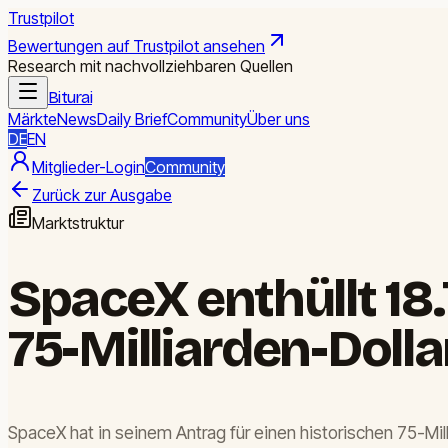
Trustpilot
Bewertungen auf Trustpilot ansehen
Research mit nachvollziehbaren Quellen
Biturai
Märkte
News
Daily Brief
Community
Über uns
DE
EN
Mitglieder-Login
Community
Zurück zur Ausgabe
Marktstruktur
SpaceX enthüllt 18
75-Milliarden-Doll
SpaceX hat in seinem Antrag für einen historischen 75-Mil