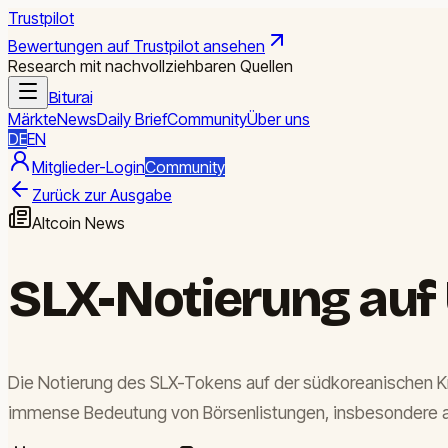
Trustpilot
Bewertungen auf Trustpilot ansehen
Research mit nachvollziehbaren Quellen
Biturai
Märkte
News
Daily Brief
Community
Über uns
DE
EN
Mitglieder-Login
Community
Zurück zur Ausgabe
Altcoin News
SLX-Notierung auf 
Die Notierung des SLX-Tokens auf der südkoreanischen Kry
immense Bedeutung von Börsenlistungen, insbesondere auf 