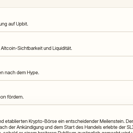
ung auf Upbit.
ltcoin-Sichtbarkeit und Liquidität.
iken nach dem Hype.
ion fördern.
 und etablierten Krypto-Börse ein entscheidender Meilenstein. Der
 nach der Ankündigung und dem Start des Handels erlebte der SLX
 sobald er einem breiteren Publikum zugänglich gemacht wird und 