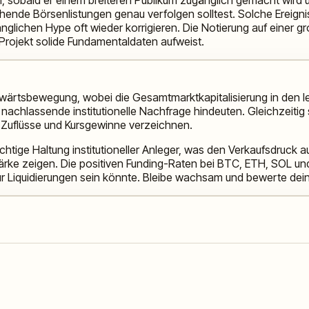
ehende Börsenlistungen genau verfolgen solltest. Solche Ereign
nglichen Hype oft wieder korrigieren. Die Notierung auf einer g
 Projekt solide Fundamentaldaten aufweist.
bwärtsbewegung, wobei die Gesamtmarktkapitalisierung in den l
 nachlassende institutionelle Nachfrage hindeuten. Gleichzeitig 
e Zuflüsse und Kursgewinne verzeichnen.
sichtige Haltung institutioneller Anleger, was den Verkaufsdruck 
tärke zeigen. Die positiven Funding-Raten bei BTC, ETH, SOL u
ür Liquidierungen sein könnte. Bleibe wachsam und bewerte dein 