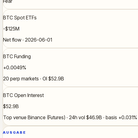
Fear
BTC Spot ETFs
-$125M
Net flow · 2026-06-01
BTC Funding
+0.0049%
20 perp markets · OI $52.9B
BTC Open Interest
$52.9B
Top venue Binance (Futures) · 24h vol $46.9B · basis +0.031%
AUSGABE