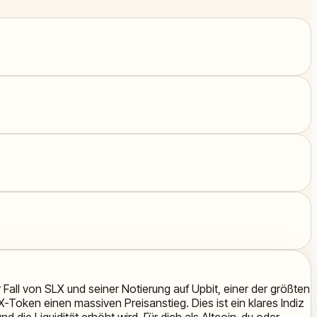
 Fall von SLX und seiner Notierung auf Upbit, einer der größten
-Token einen massiven Preisanstieg. Dies ist ein klares Indiz
die Liquidität erhöht wird. Für dich als Altcoin-du oder