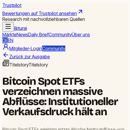
Trustpilot
Bewertungen auf Trustpilot ansehen
Research mit nachvollziehbaren Quellen
Biturai
Märkte
News
Daily Brief
Community
Über uns
DE
EN
Mitglieder-Login
Community
Zurück zur Ausgabe
Titelstory
Titelstory
Bitcoin Spot ETFs
verzeichnen massive
Abflüsse: Institutioneller
Verkaufsdruck hält an
Bitcoin Spot ETFs erlebten letzte Woche Nettoabflüsse von