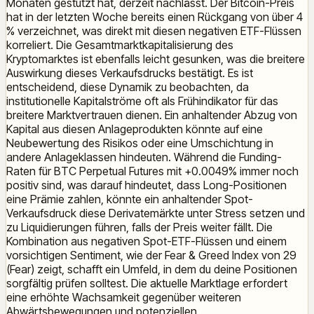
Monaten gestützt hat, derzeit nachlässt. Der Bitcoin-Preis
hat in der letzten Woche bereits einen Rückgang von über 4
% verzeichnet, was direkt mit diesen negativen ETF-Flüssen
korreliert. Die Gesamtmarktkapitalisierung des
Kryptomarktes ist ebenfalls leicht gesunken, was die breitere
Auswirkung dieses Verkaufsdrucks bestätigt. Es ist
entscheidend, diese Dynamik zu beobachten, da
institutionelle Kapitalströme oft als Frühindikator für das
breitere Marktvertrauen dienen. Ein anhaltender Abzug von
Kapital aus diesen Anlageprodukten könnte auf eine
Neubewertung des Risikos oder eine Umschichtung in
andere Anlageklassen hindeuten. Während die Funding-
Raten für BTC Perpetual Futures mit +0.0049% immer noch
positiv sind, was darauf hindeutet, dass Long-Positionen
eine Prämie zahlen, könnte ein anhaltender Spot-
Verkaufsdruck diese Derivatemärkte unter Stress setzen und
zu Liquidierungen führen, falls der Preis weiter fällt. Die
Kombination aus negativen Spot-ETF-Flüssen und einem
vorsichtigen Sentiment, wie der Fear & Greed Index von 29
(Fear) zeigt, schafft ein Umfeld, in dem du deine Positionen
sorgfältig prüfen solltest. Die aktuelle Marktlage erfordert
eine erhöhte Wachsamkeit gegenüber weiteren
Abwärtsbewegungen und potenziellen