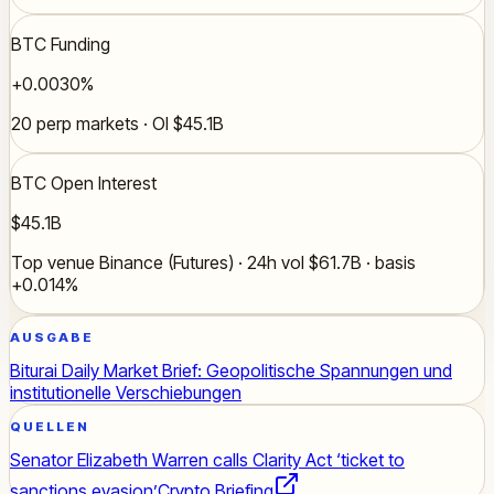
BTC Funding
+0.0030%
20 perp markets · OI $45.1B
BTC Open Interest
$45.1B
Top venue Binance (Futures) · 24h vol $61.7B · basis
+0.014%
AUSGABE
Biturai Daily Market Brief: Geopolitische Spannungen und
institutionelle Verschiebungen
QUELLEN
Senator Elizabeth Warren calls Clarity Act ‘ticket to
sanctions evasion’
Crypto Briefing