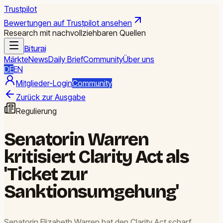
Trustpilot
Bewertungen auf Trustpilot ansehen
Research mit nachvollziehbaren Quellen
Biturai
Märkte
News
Daily Brief
Community
Über uns
DE
EN
Mitglieder-Login
Community
Zurück zur Ausgabe
Regulierung
Senatorin Warren
kritisiert Clarity Act als
'Ticket zur
Sanktionsumgehung'
Senatorin Elizabeth Warren hat den Clarity Act scharf