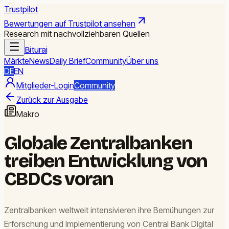
Trustpilot
Bewertungen auf Trustpilot ansehen
Research mit nachvollziehbaren Quellen
Biturai
Märkte
News
Daily Brief
Community
Über uns
DE
EN
Mitglieder-Login
Community
Zurück zur Ausgabe
Makro
Globale Zentralbanken
treiben Entwicklung von
CBDCs voran
Zentralbanken weltweit intensivieren ihre Bemühungen zur
Erforschung und Implementierung von Central Bank Digital