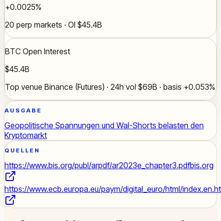
+0.0025%
20 perp markets · OI $45.4B
BTC Open Interest
$45.4B
Top venue Binance (Futures) · 24h vol $69B · basis +0.053%
AUSGABE
Geopolitische Spannungen und Wal-Shorts belasten den
Kryptomarkt
QUELLEN
https://www.bis.org/publ/arpdf/ar2023e_chapter3.pdf
bis.org
https://www.ecb.europa.eu/paym/digital_euro/html/index.en.h