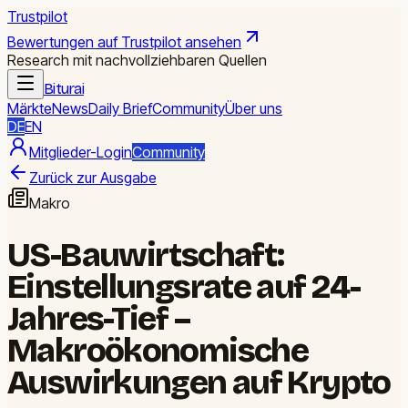
Trustpilot
Bewertungen auf Trustpilot ansehen
Research mit nachvollziehbaren Quellen
Biturai
Märkte
News
Daily Brief
Community
Über uns
DE
EN
Mitglieder-Login
Community
Zurück zur Ausgabe
Makro
US-Bauwirtschaft:
Einstellungsrate auf 24-
Jahres-Tief –
Makroökonomische
Auswirkungen auf Krypto