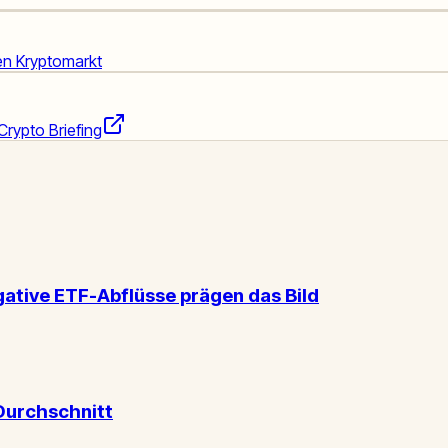
den Kryptomarkt
Crypto Briefing
ative ETF-Abflüsse prägen das Bild
Durchschnitt