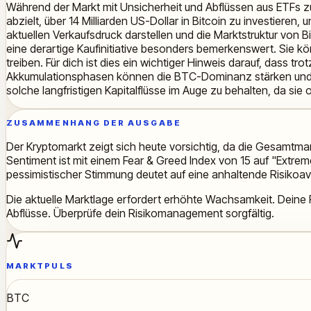
Während der Markt mit Unsicherheit und Abflüssen aus ETFs zu 
abzielt, über 14 Milliarden US-Dollar in Bitcoin zu investier
aktuellen Verkaufsdruck darstellen und die Marktstruktur von B
eine derartige Kaufinitiative besonders bemerkenswert. Sie kön
treiben. Für dich ist dies ein wichtiger Hinweis darauf, dass t
Akkumulationsphasen können die BTC-Dominanz stärken und signa
solche langfristigen Kapitalflüsse im Auge zu behalten, da sie
ZUSAMMENHANG DER AUSGABE
Der Kryptomarkt zeigt sich heute vorsichtig, da die Gesamtmar
Sentiment ist mit einem Fear & Greed Index von 15 auf "Extrem
pessimistischer Stimmung deutet auf eine anhaltende Risikoav
Die aktuelle Marktlage erfordert erhöhte Wachsamkeit. Deine P
Abflüsse. Überprüfe dein Risikomanagement sorgfältig.
MARKTPULS
BTC