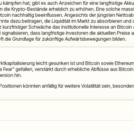
kämpfen hat, gibt es auch Anzeichen für eine langfristige Akkumu
en, um die Krypto-Bestände erheblich zu erhöhen. Eine solche ma
itcoin nachhaltig beeinflussen. Angesichts der jüngsten Nettoab
nte dazu beitragen, die Liquidität im Markt zu absorbieren und 
rotz kurzfristiger Schwäche das institutionelle Interesse an Bit
lisieren, dass langfristige Investoren die aktuellen Preise als
 oft die Grundlage für zukünftige Aufwärtsbewegungen bilden.
ktkapitalisierung leicht gesunken ist und Bitcoin sowie Ethere
e Fear" gefallen, verstärkt durch erhebliche Abflüsse aus Bitc
ersion hin.
ositionen könnten anfällig für weitere Volatilität sein, beson