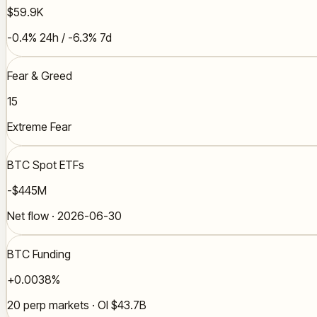
$59.9K
-0.4% 24h / -6.3% 7d
Fear & Greed
15
Extreme Fear
BTC Spot ETFs
-$445M
Net flow · 2026-06-30
BTC Funding
+0.0038%
20 perp markets · OI $43.7B