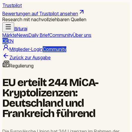
Trustpilot
Bewertungen auf Trustpilot ansehen
Research mit nachvollziehbaren Quellen
Biturai
Märkte
News
Daily Brief
Community
Über uns
DE
EN
Mitglieder-Login
Community
Zurück zur Ausgabe
Regulierung
EU erteilt 244 MiCA-
Kryptolizenzen:
Deutschland und
Frankreich führend
Die Europäische Union hat 244 Lizenzen im Rahmen der