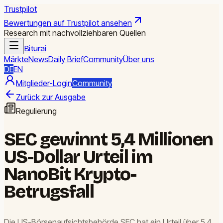
Trustpilot
Bewertungen auf Trustpilot ansehen
Research mit nachvollziehbaren Quellen
Biturai
Märkte
News
Daily Brief
Community
Über uns
DE
EN
Mitglieder-Login
Community
Zurück zur Ausgabe
Regulierung
SEC gewinnt 5,4 Millionen
US-Dollar Urteil im
NanoBit Krypto-
Betrugsfall
Die US-Börsenaufsichtsbehörde SEC hat ein Urteil über 5,4