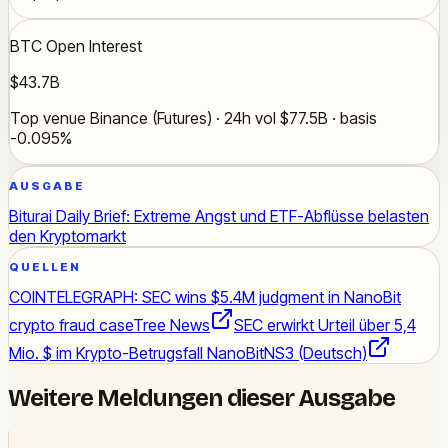
BTC Open Interest
$43.7B
Top venue Binance (Futures) · 24h vol $77.5B · basis
-0.095%
AUSGABE
Biturai Daily Brief: Extreme Angst und ETF-Abflüsse belasten
den Kryptomarkt
QUELLEN
COINTELEGRAPH: SEC wins $5.4M judgment in NanoBit
crypto fraud case
Tree News
SEC erwirkt Urteil über 5,4
Mio. $ im Krypto-Betrugsfall NanoBit
NS3 (Deutsch)
Weitere Meldungen dieser Ausgabe