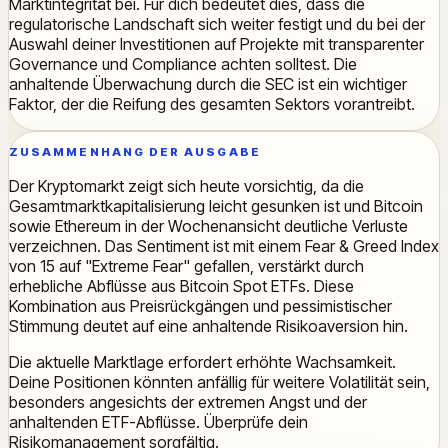
Marktintegrität bei. Für dich bedeutet dies, dass die
regulatorische Landschaft sich weiter festigt und du bei der
Auswahl deiner Investitionen auf Projekte mit transparenter
Governance und Compliance achten solltest. Die
anhaltende Überwachung durch die SEC ist ein wichtiger
Faktor, der die Reifung des gesamten Sektors vorantreibt.
ZUSAMMENHANG DER AUSGABE
Der Kryptomarkt zeigt sich heute vorsichtig, da die
Gesamtmarktkapitalisierung leicht gesunken ist und Bitcoin
sowie Ethereum in der Wochenansicht deutliche Verluste
verzeichnen. Das Sentiment ist mit einem Fear & Greed Index
von 15 auf "Extreme Fear" gefallen, verstärkt durch
erhebliche Abflüsse aus Bitcoin Spot ETFs. Diese
Kombination aus Preisrückgängen und pessimistischer
Stimmung deutet auf eine anhaltende Risikoaversion hin.
Die aktuelle Marktlage erfordert erhöhte Wachsamkeit.
Deine Positionen könnten anfällig für weitere Volatilität sein,
besonders angesichts der extremen Angst und der
anhaltenden ETF-Abflüsse. Überprüfe dein
Risikomanagement sorgfältig.