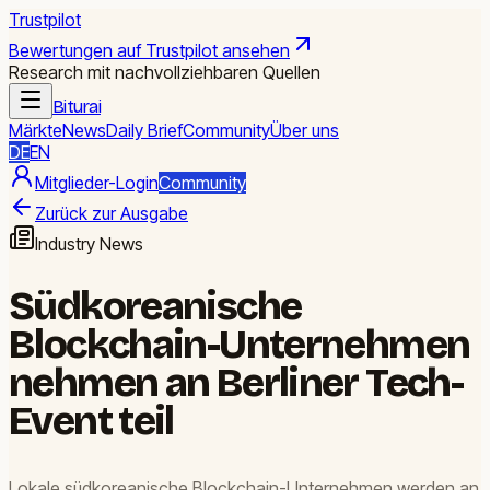
Trustpilot
Bewertungen auf Trustpilot ansehen
Research mit nachvollziehbaren Quellen
Biturai
Märkte
News
Daily Brief
Community
Über uns
DE
EN
Mitglieder-Login
Community
Zurück zur Ausgabe
Industry News
Südkoreanische
Blockchain-Unternehmen
nehmen an Berliner Tech-
Event teil
Lokale südkoreanische Blockchain-Unternehmen werden an