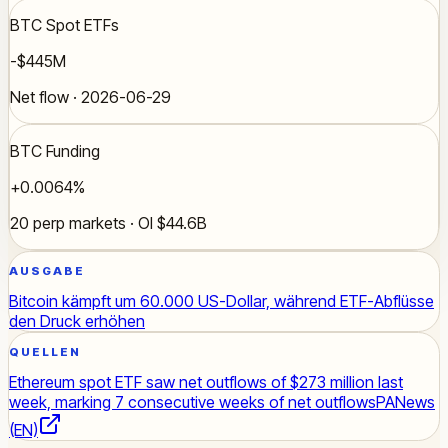
BTC Spot ETFs
-$445M
Net flow · 2026-06-29
BTC Funding
+0.0064%
20 perp markets · OI $44.6B
AUSGABE
Bitcoin kämpft um 60.000 US-Dollar, während ETF-Abflüsse
den Druck erhöhen
QUELLEN
Ethereum spot ETF saw net outflows of $273 million last
week, marking 7 consecutive weeks of net outflows
PANews
(EN)