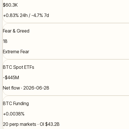
$60.3K
+0.83% 24h / -4.7% 7d
Fear & Greed
18
Extreme Fear
BTC Spot ETFs
-$445M
Net flow · 2026-06-28
BTC Funding
+0.0038%
20 perp markets · OI $43.2B