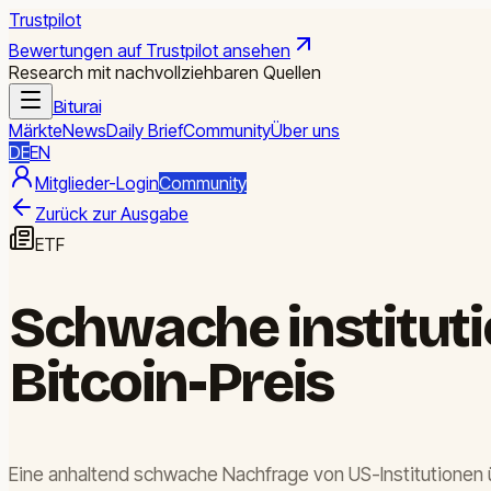
Trustpilot
Bewertungen auf Trustpilot ansehen
Research mit nachvollziehbaren Quellen
Biturai
Märkte
News
Daily Brief
Community
Über uns
DE
EN
Mitglieder-Login
Community
Zurück zur Ausgabe
ETF
Schwache instituti
Bitcoin-Preis
Eine anhaltend schwache Nachfrage von US-Institutionen übt