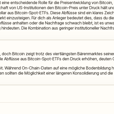
lt eine entscheidende Rolle für die Preisentwicklung von Bitcoin
haft von US-Institutionen den Bitcoin-Preis unter Druck hält u
lar aus Bitcoin-Spot-ETFs. Diese Abflüsse sind ein klares Zeichen
t einzusteigen. Für dich als Anleger bedeutet dies, dass du die
 Abflüsse anhalten oder die Nachfrage schwach bleibt, ist es unw
indeuten. Die Kombination aus geringer institutioneller Nachf
“, doch Bitcoin zeigt trotz des viertlängsten Bärenmarktes sei
lle Abflüsse aus Bitcoin-Spot-ETFs den Druck erhöhen, deuten 
it. Während On-Chain-Daten auf eine mögliche Bodenbildung hin
nen sollten die Möglichkeit einer längeren Konsolidierung und 