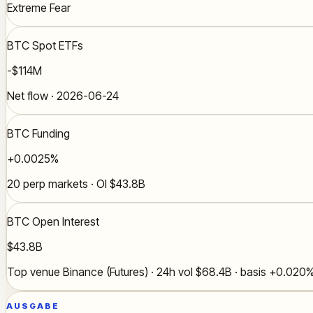
Extreme Fear
BTC Spot ETFs
-$114M
Net flow · 2026-06-24
BTC Funding
+0.0025%
20 perp markets · OI $43.8B
BTC Open Interest
$43.8B
Top venue Binance (Futures) · 24h vol $68.4B · basis +0.020
AUSGABE