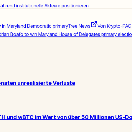
ährend institutionelle Akteure positionieren
 in Maryland Democratic primary
Tree News
Von Krypto-PAC 
drian Boafo to win Maryland House of Delegates primary electio
naten unrealisierte Verluste
 und wBTC im Wert von über 50 Millionen US-Do