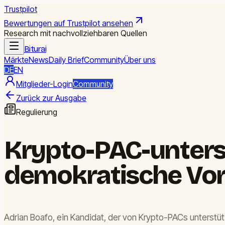
Trustpilot
Bewertungen auf Trustpilot ansehen
Research mit nachvollziehbaren Quellen
Biturai
Märkte
News
Daily Brief
Community
Über uns
DE
EN
Mitglieder-Login
Community
Zurück zur Ausgabe
Regulierung
Krypto-PAC-unters
demokratische Vor
Adrian Boafo, ein Kandidat, der von Krypto-PACs unterstüt