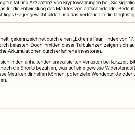
 Legitimität und Akzeptanz von Kryptowährungen bei. Sie signalisi
 für die Entwicklung des Marktes von entscheidender Bedeutung
htiges Gegengewicht bilden und das Vertrauen in die langfristig
rheit, gekennzeichnet durch einen „Extreme Fear“-Index von 17
ch belasten. Doch inmitten dieser Turbulenzen zeigen sich auch
ische Akkumulationen durch erfahrene Investoren.
ich in den anhaltenden unrealisierten Verlusten bei Kurzzeit-Bit
och die Shorts bezahlen, was auf eine gewisse Widerstandsfäh
diese Metriken dir helfen können, potenzielle Wendepunkte oder w
den.