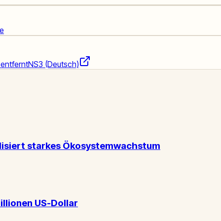
se
 entfernt
NS3 (Deutsch)
alisiert starkes Ökosystemwachstum
illionen US-Dollar