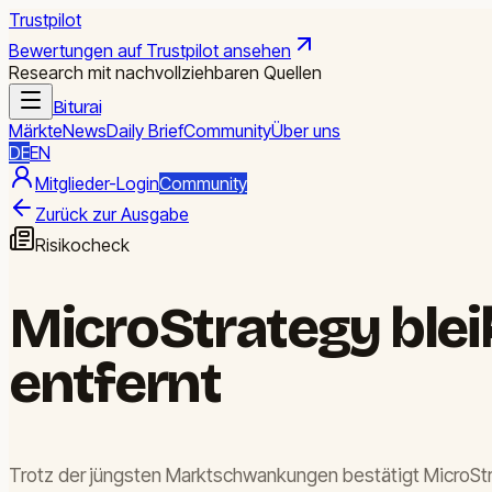
Trustpilot
Bewertungen auf Trustpilot ansehen
Research mit nachvollziehbaren Quellen
Biturai
Märkte
News
Daily Brief
Community
Über uns
DE
EN
Mitglieder-Login
Community
Zurück zur Ausgabe
Risikocheck
MicroStrategy blei
entfernt
Trotz der jüngsten Marktschwankungen bestätigt MicroStra