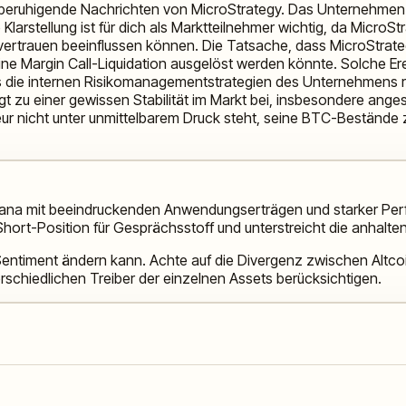
es beruhigende Nachrichten von MicroStrategy. Das Unternehmen
Klarstellung ist für dich als Marktteilnehmer wichtig, da MicroStr
rtrauen beeinflussen können. Die Tatsache, dass MicroStrategy s
ine Margin Call-Liquidation ausgelöst werden könnte. Solche E
ss die internen Risikomanagementstrategien des Unternehmens ro
gt zu einer gewissen Stabilität im Markt bei, insbesondere anges
teur nicht unter unmittelbarem Druck steht, seine BTC-Bestände
olana mit beeindruckenden Anwendungserträgen und starker Per
hort-Position für Gesprächsstoff und unterstreicht die anhaltend
entiment ändern kann. Achte auf die Divergenz zwischen Altcoin
erschiedlichen Treiber der einzelnen Assets berücksichtigen.