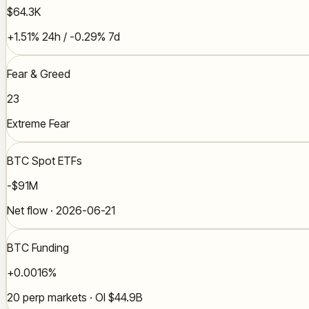
$64.3K
+1.51% 24h / -0.29% 7d
Fear & Greed
23
Extreme Fear
BTC Spot ETFs
-$91M
Net flow · 2026-06-21
BTC Funding
+0.0016%
20 perp markets · OI $44.9B