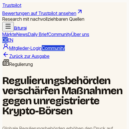
Trustpilot
Bewertungen auf Trustpilot ansehen
Research mit nachvollziehbaren Quellen
Biturai
Märkte
News
Daily Brief
Community
Über uns
DE
EN
Mitglieder-Login
Community
Zurück zur Ausgabe
Regulierung
Regulierungsbehörden
verschärfen Maßnahmen
gegen unregistrierte
Krypto-Börsen
Globale Regulierungsbehörden erhöhen den Druck auf