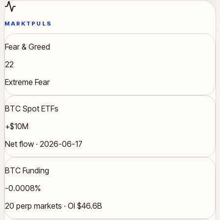
MARKTPULS
Fear & Greed
22
Extreme Fear
BTC Spot ETFs
+$10M
Net flow · 2026-06-17
BTC Funding
-0.0008%
20 perp markets · OI $46.6B