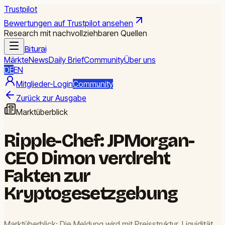
Trustpilot
Bewertungen auf Trustpilot ansehen
Research mit nachvollziehbaren Quellen
Biturai
Märkte
News
Daily Brief
Community
Über uns
DE
EN
Mitglieder-Login
Community
Zurück zur Ausgabe
Marktüberblick
Ripple-Chef: JPMorgan-
CEO Dimon verdreht
Fakten zur
Kryptogesetzgebung
Marktüberblick: Die Meldung wird mit Preisstruktur, Liquidität