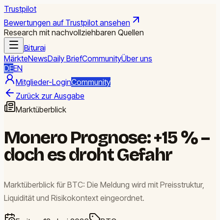
Trustpilot
Bewertungen auf Trustpilot ansehen
Research mit nachvollziehbaren Quellen
Biturai
Märkte
News
Daily Brief
Community
Über uns
DE
EN
Mitglieder-Login
Community
Zurück zur Ausgabe
Marktüberblick
Monero Prognose: +15 % –
doch es droht Gefahr
Marktüberblick für BTC: Die Meldung wird mit Preisstruktur,
Liquidität und Risikokontext eingeordnet.