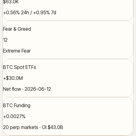
$63.0K
+0.56% 24h / +0.95% 7d
Fear & Greed
12
Extreme Fear
BTC Spot ETFs
+$30.0M
Net flow · 2026-06-12
BTC Funding
+0.0027%
20 perp markets · OI $43.0B