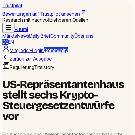
Trustpilot
Bewertungen auf Trustpilot ansehen
Research mit nachvollziehbaren Quellen
Biturai
Märkte
News
Daily Brief
Community
Über uns
DE
EN
Mitglieder-Login
Community
Zurück zur Ausgabe
Regulierung
Titelstory
US-Repräsentantenhaus
stellt sechs Krypto-
Steuergesetzentwürfe
vor
Ein Ausschuss des US-Repräsentantenhauses hat sechs