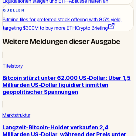
Liquidationen steigen und ETF-Abflüsse halten an
QUELLEN
Bitmine files for preferred stock offering with 9.5% yield,
targeting $300M to buy more ETH
Crypto Briefing
Weitere Meldungen dieser Ausgabe
Titelstory
Bitcoin stürzt unter 62.000 US-Dollar: Über 1,5
Milliarden US-Dollar liquidiert inmitten
geopolitischer Spannungen
Marktstruktur
Langzeit-Bitcoin-Holder verkaufen 2,4
Milliarden US-Dollar, während der Preis unter