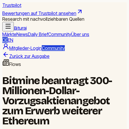
Trustpilot
Bewertungen auf Trustpilot ansehen
Research mit nachvollziehbaren Quellen
Biturai
Märkte
News
Daily Brief
Community
Über uns
DE
EN
Mitglieder-Login
Community
Zurück zur Ausgabe
Flows
Bitmine beantragt 300-
Millionen-Dollar-
Vorzugsaktienangebot
zum Erwerb weiterer
Ethereum