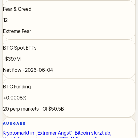
Fear & Greed
12
Extreme Fear
BTC Spot ETFs
-$397M
Net flow · 2026-06-04
BTC Funding
+0.0008%
20 perp markets · OI $50.5B
AUSGABE
Kryptomarkt in „Extremer Angst“: Bitcoin stürzt ab,