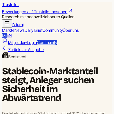
Trustpilot
Bewertungen auf Trustpilot ansehen
Research mit nachvollziehbaren Quellen
Biturai
Märkte
News
Daily Brief
Community
Über uns
DE
EN
Mitglieder-Login
Community
Zurück zur Ausgabe
Sentiment
Stablecoin-Marktanteil
steigt, Anleger suchen
Sicherheit im
Abwärtstrend
Der Marktanteil von Stablecoins ist auf 11 % der gesamten