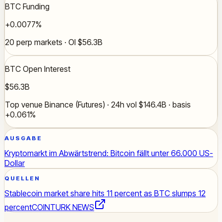
BTC Funding
+0.0077%
20 perp markets · OI $56.3B
BTC Open Interest
$56.3B
Top venue Binance (Futures) · 24h vol $146.4B · basis
+0.061%
AUSGABE
Kryptomarkt im Abwärtstrend: Bitcoin fällt unter 66.000 US-
Dollar
QUELLEN
Stablecoin market share hits 11 percent as BTC slumps 12
percent
COINTURK NEWS