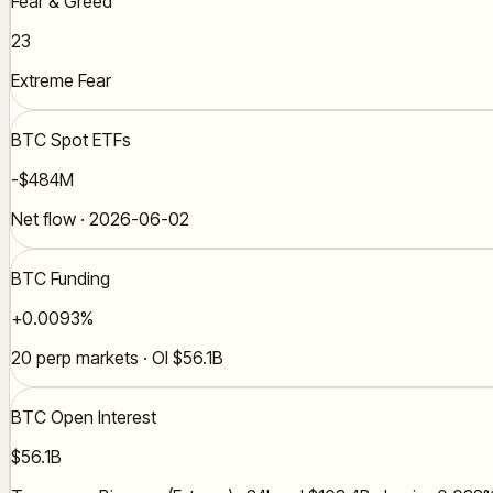
Fear & Greed
23
Extreme Fear
BTC Spot ETFs
-$484M
Net flow · 2026-06-02
BTC Funding
+0.0093%
20 perp markets · OI $56.1B
BTC Open Interest
$56.1B