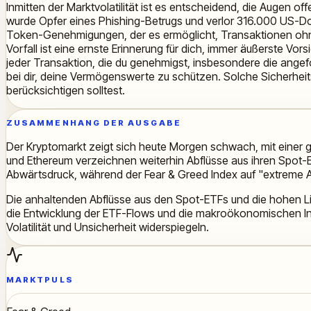
Inmitten der Marktvolatilität ist es entscheidend, die Augen of
wurde Opfer eines Phishing-Betrugs und verlor 316.000 US-Doll
Token-Genehmigungen, der es ermöglicht, Transaktionen ohne 
Vorfall ist eine ernste Erinnerung für dich, immer äußerste Vo
jeder Transaktion, die du genehmigst, insbesondere die angefo
bei dir, deine Vermögenswerte zu schützen. Solche Sicherheit
berücksichtigen solltest.
ZUSAMMENHANG DER AUSGABE
Der Kryptomarkt zeigt sich heute Morgen schwach, mit einer gl
und Ethereum verzeichnen weiterhin Abflüsse aus ihren Spot-ET
Abwärtsdruck, während der Fear & Greed Index auf "extreme An
Die anhaltenden Abflüsse aus den Spot-ETFs und die hohen Liq
die Entwicklung der ETF-Flows und die makroökonomischen Indi
Volatilität und Unsicherheit widerspiegeln.
MARKTPULS