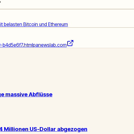
%
t belasten Bitcoin und Ethereum
9-b4d5e6f7.html
panewslab.com
ge massive Abflüsse
4 Millionen US-Dollar abgezogen