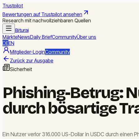
Trustpilot
Bewertungen auf Trustpilot ansehen
Research mit nachvollziehbaren Quellen
Biturai
Märkte
News
Daily Brief
Community
Über uns
DE
EN
Mitglieder-Login
Community
Zurück zur Ausgabe
Sicherheit
Phishing-Betrug: N
durch bösartige Tr
Ein Nutzer verlor 316.000 US-Dollar in USDC durch einen Ph