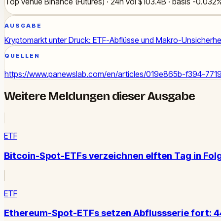
Top venue Binance (Futures) · 24h vol $103.4B · basis -0.032
AUSGABE
Kryptomarkt unter Druck: ETF-Abflüsse und Makro-Unsicherhei
QUELLEN
https://www.panewslab.com/en/articles/019e865b-f394-771
Weitere Meldungen dieser Ausgabe
ETF
Bitcoin-Spot-ETFs verzeichnen elften Tag in Fol
ETF
Ethereum-Spot-ETFs setzen Abflussserie fort: 4