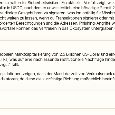
fen zu halten für Sicherheitsrisiken. Ein aktueller Vorfall zeigt
ar in USDC, nachdem er unwissentlich eine bösartige Permit 2-Tr
direkte Gasgebühren zu signieren, was ihn anfällig für Missb
rsicht walten zu lassen, wenn du Transaktionen signierst oder mi
rderten Berechtigungen und die Adressen. Phishing-Angriffe werd
svorfälle können das Vertrauen in das Ökosystem untergraben un
obalen Marktkapitalisierung von 2,5 Billionen US-Dollar und ei
Fs, was auf eine nachlassende institutionelle Nachfrage hindeu
gst" fällt.
uidationen zeigen, dass der Markt derzeit von Verkaufsdruck u
katoren, da diese die kurzfristige Richtung maßgeblich beeinfl