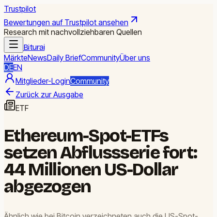
Trustpilot
Bewertungen auf Trustpilot ansehen
Research mit nachvollziehbaren Quellen
Biturai
Märkte
News
Daily Brief
Community
Über uns
DE
EN
Mitglieder-Login
Community
Zurück zur Ausgabe
ETF
Ethereum-Spot-ETFs
setzen Abflussserie fort:
44 Millionen US-Dollar
abgezogen
Ähnlich wie bei Bitcoin verzeichneten auch die US-Spot-