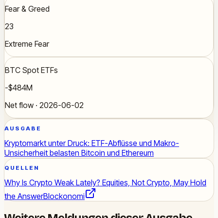
Fear & Greed
23
Extreme Fear
BTC Spot ETFs
-$484M
Net flow · 2026-06-02
AUSGABE
Kryptomarkt unter Druck: ETF-Abflüsse und Makro-
Unsicherheit belasten Bitcoin und Ethereum
QUELLEN
Why Is Crypto Weak Lately? Equities, Not Crypto, May Hold
the Answer
Blockonomi
Weitere Meldungen dieser Ausgabe