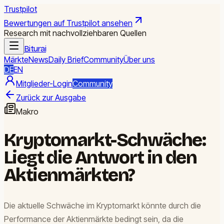
Trustpilot
Bewertungen auf Trustpilot ansehen
Research mit nachvollziehbaren Quellen
Biturai
Märkte
News
Daily Brief
Community
Über uns
DE
EN
Mitglieder-Login
Community
Zurück zur Ausgabe
Makro
Kryptomarkt-Schwäche:
Liegt die Antwort in den
Aktienmärkten?
Die aktuelle Schwäche im Kryptomarkt könnte durch die
Performance der Aktienmärkte bedingt sein, da die