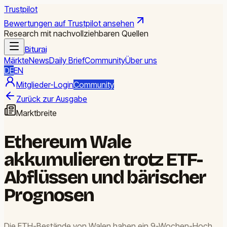
Trustpilot
Bewertungen auf Trustpilot ansehen
Research mit nachvollziehbaren Quellen
Biturai
Märkte
News
Daily Brief
Community
Über uns
DE
EN
Mitglieder-Login
Community
Zurück zur Ausgabe
Marktbreite
Ethereum Wale
akkumulieren trotz ETF-
Abflüssen und bärischer
Prognosen
Die ETH-Bestände von Walen haben ein 9-Wochen-Hoch