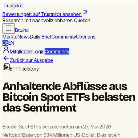
Trustpilot
Bewertungen auf Trustpilot ansehen
Research mit nachvollziehbaren Quellen
Biturai
Märkte
News
Daily Brief
Community
Über uns
DE
EN
Mitglieder-Login
Community
Zurück zur Ausgabe
ETF
Titelstory
Anhaltende Abflüsse aus
Bitcoin Spot ETFs belasten
das Sentiment
Bitcoin Spot ETFs verzeichneten am 27. Mai 2026
Nettoabflüsse von 334 Millionen US-Dollar. Dies ist ein