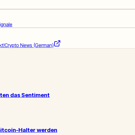
ignale
kt!
Crypto News (German)
sten das Sentiment
itcoin-Halter werden