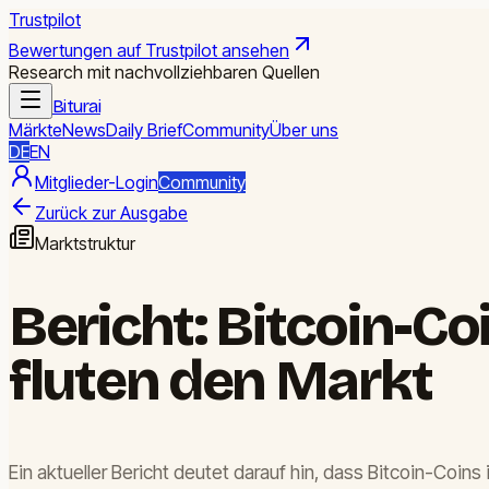
Trustpilot
Bewertungen auf Trustpilot ansehen
Research mit nachvollziehbaren Quellen
Biturai
Märkte
News
Daily Brief
Community
Über uns
DE
EN
Mitglieder-Login
Community
Zurück zur Ausgabe
Marktstruktur
Bericht: Bitcoin-Co
fluten den Markt
Ein aktueller Bericht deutet darauf hin, dass Bitcoin-Coin