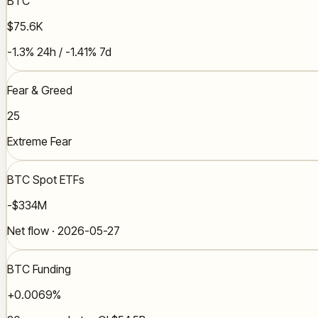
BTC
$75.6K
-1.3% 24h / -1.41% 7d
Fear & Greed
25
Extreme Fear
BTC Spot ETFs
-$334M
Net flow · 2026-05-27
BTC Funding
+0.0069%