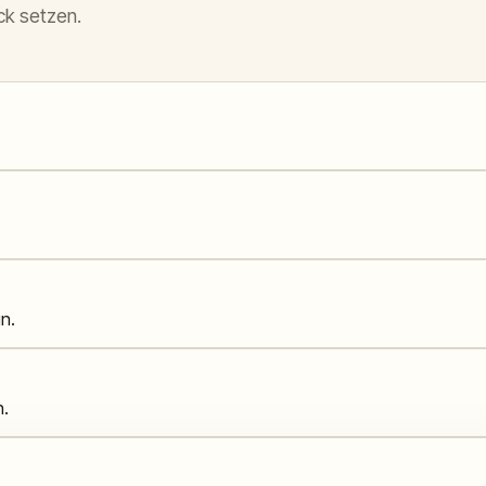
ck setzen.
n.
n.