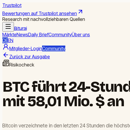
Trustpilot
Bewertungen auf Trustpilot ansehen
Research mit nachvollziehbaren Quellen
Biturai
Märkte
News
Daily Brief
Community
Über uns
DE
EN
Mitglieder-Login
Community
Zurück zur Ausgabe
Risikocheck
BTC führt 24-Stund
mit 58,01 Mio. $ an
Bitcoin verzeichnete in den letzten 24 Stunden die höchste