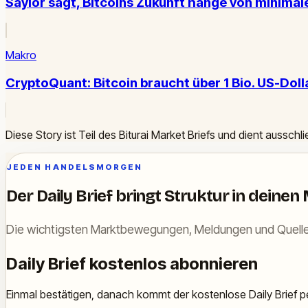
Saylor sagt, Bitcoins Zukunft hänge von minima
Makro
CryptoQuant: Bitcoin braucht über 1 Bio. US-Dolla
Diese Story ist Teil des Biturai Market Briefs und dient ausschl
JEDEN HANDELSMORGEN
Der Daily Brief bringt Struktur in deinen
Die wichtigsten Marktbewegungen, Meldungen und Quelle
Daily Brief kostenlos abonnieren
Einmal bestätigen, danach kommt der kostenlose Daily Brief pe