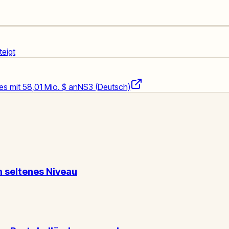
teigt
es mit 58,01 Mio. $ an
NS3 (Deutsch)
h seltenes Niveau