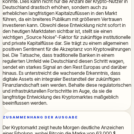
könnte. Dies kann nicht nur die Anzahl der Krypto-Nutzer in
Deutschland drastisch erhöhen, sondern auch zu
erheblichen langfristigen Kapitalzuflüssen in den Markt
führen, da ein breiteres Publikum mit größerem Vertrauen
investieren kann. Obwohl diese Entwicklung nicht sofort in
den heutigen Marktdaten sichtbar ist, stellt sie einen
wichtigen „Source Noise“-Faktor für zukünftige institutionelle
und private Kapitalflüsse dar. Sie trägt zu einem allgemeinen
positiven Sentiment für die Akzeptanz von Kryptowährungen
bei. Die Tatsache, dass traditionelle Banken in einem
regulierten Umfeld wie Deutschland diesen Schritt wagen,
sendet ein starkes Signal an den Rest Europas und darüber
hinaus. Es unterstreicht die wachsende Erkenntnis, dass
digitale Assets ein integraler Bestandteil der zukünftigen
Finanzlandschaft sein werden. Behalte diese regulatorischen
und infrastrukturellen Fortschritte im Auge, da sie die
langfristige Entwicklung des Kryptomarktes maßgeblich
beeinflussen werden.
ZUSAMMENHANG DER AUSGABE
Der Kryptomarkt zeigt heute Morgen deutliche Anzeichen
einer Erholung, wobei Bitcoin die Marke von 63.000 $