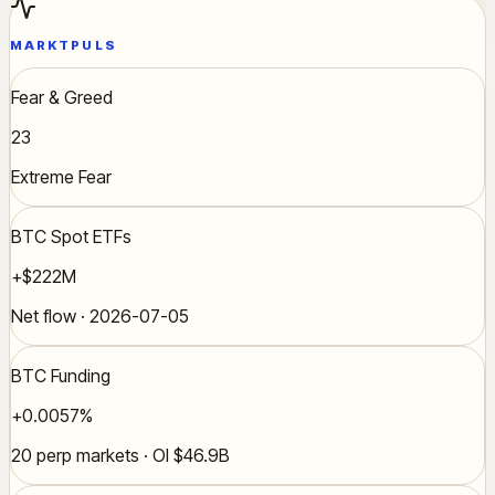
MARKTPULS
Fear & Greed
23
Extreme Fear
BTC Spot ETFs
+$222M
Net flow · 2026-07-05
BTC Funding
+0.0057%
20 perp markets · OI $46.9B