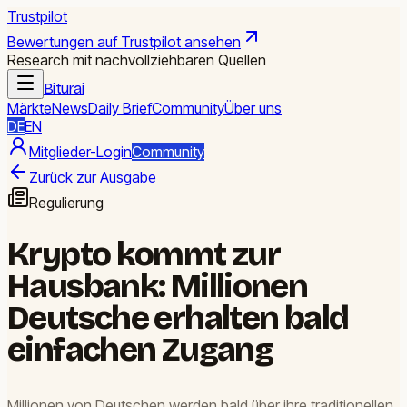
Trustpilot
Bewertungen auf Trustpilot ansehen
Research mit nachvollziehbaren Quellen
Biturai
Märkte
News
Daily Brief
Community
Über uns
DE
EN
Mitglieder-Login
Community
Zurück zur Ausgabe
Regulierung
Krypto kommt zur
Hausbank: Millionen
Deutsche erhalten bald
einfachen Zugang
Millionen von Deutschen werden bald über ihre traditionellen