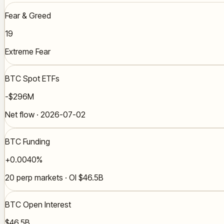
Fear & Greed
19
Extreme Fear
BTC Spot ETFs
-$296M
Net flow · 2026-07-02
BTC Funding
+0.0040%
20 perp markets · OI $46.5B
BTC Open Interest
$46.5B