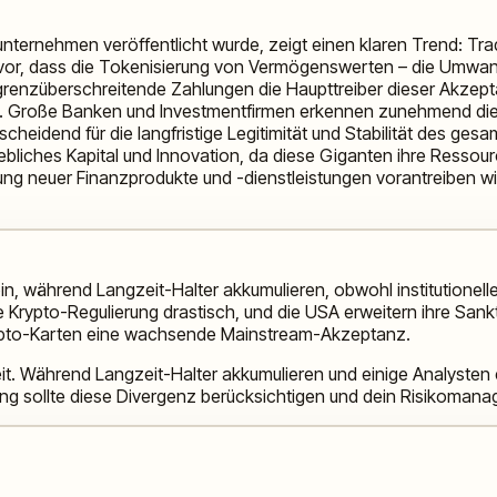
ternehmen veröffentlicht wurde, zeigt einen klaren Trend: Trad
or, dass die Tokenisierung von Vermögenswerten – die Umwand
grenzüberschreitende Zahlungen die Haupttreiber dieser Akzeptan
. Große Banken und Investmentfirmen erkennen zunehmend die 
tscheidend für die langfristige Legitimität und Stabilität des ge
hebliches Kapital und Innovation, da diese Giganten ihre Ressou
ung neuer Finanzprodukte und -dienstleistungen vorantreiben wir
in, während Langzeit-Halter akkumulieren, obwohl institutione
 Krypto-Regulierung drastisch, und die USA erweitern ihre Sank
rypto-Karten eine wachsende Mainstream-Akzeptanz.
it. Während Langzeit-Halter akkumulieren und einige Analysten 
erung sollte diese Divergenz berücksichtigen und dein Risikom