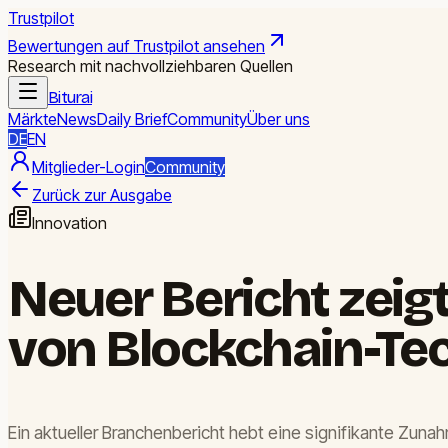
Trustpilot
Bewertungen auf Trustpilot ansehen
Research mit nachvollziehbaren Quellen
Biturai
Märkte
News
Daily Brief
Community
Über uns
DE
EN
Mitglieder-Login
Community
Zurück zur Ausgabe
Innovation
Neuer Bericht zeig
von Blockchain-Te
Ein aktueller Branchenbericht hebt eine signifikante Zun