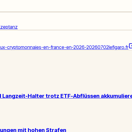
kzeptanz
ies-aux-cryptomonnaies-en-france-en-2026-20260702
lefigaro.fr
d Langzeit-Halter trotz ETF-Abflüssen akkumulier
rungen mit hohen Strafen