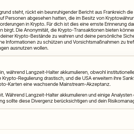
grund steht, rückt ein beunruhigender Bericht aus Frankreich di
ll auf Personen abgesehen hatten, die im Besitz von Kryptowähr
derungen in Krypto. Für dich ist dies eine ernste Erinnerung da
n birgt. Die Anonymität, die Krypto-Transaktionen bieten können
 deiner Krypto-Bestände zu wahren und deine persönliche Sicher
he Informationen zu schützen und Vorsichtsmaßnahmen zu treffe
gen ausnutzen wollen.
in, während Langzeit-Halter akkumulieren, obwohl institutione
 Krypto-Regulierung drastisch, und die USA erweitern ihre Sank
rypto-Karten eine wachsende Mainstream-Akzeptanz.
it. Während Langzeit-Halter akkumulieren und einige Analysten 
erung sollte diese Divergenz berücksichtigen und dein Risikom