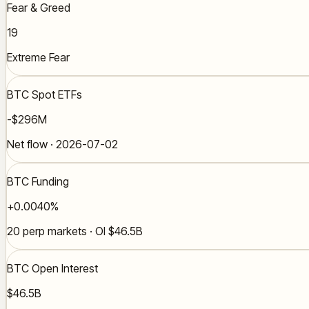
Fear & Greed
19
Extreme Fear
BTC Spot ETFs
-$296M
Net flow · 2026-07-02
BTC Funding
+0.0040%
20 perp markets · OI $46.5B
BTC Open Interest
$46.5B