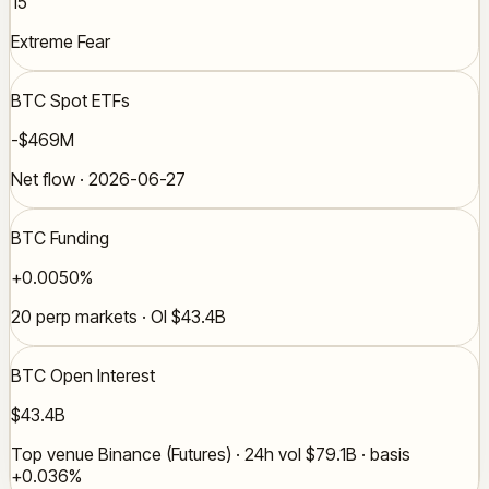
15
Extreme Fear
BTC Spot ETFs
-$469M
Net flow · 2026-06-27
BTC Funding
+0.0050%
20 perp markets · OI $43.4B
BTC Open Interest
$43.4B
Top venue Binance (Futures) · 24h vol $79.1B · basis
+0.036%