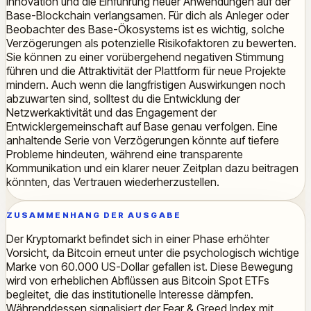
Innovation und die Einführung neuer Anwendungen auf der
Base-Blockchain verlangsamen. Für dich als Anleger oder
Beobachter des Base-Ökosystems ist es wichtig, solche
Verzögerungen als potenzielle Risikofaktoren zu bewerten.
Sie können zu einer vorübergehend negativen Stimmung
führen und die Attraktivität der Plattform für neue Projekte
mindern. Auch wenn die langfristigen Auswirkungen noch
abzuwarten sind, solltest du die Entwicklung der
Netzwerkaktivität und das Engagement der
Entwicklergemeinschaft auf Base genau verfolgen. Eine
anhaltende Serie von Verzögerungen könnte auf tiefere
Probleme hindeuten, während eine transparente
Kommunikation und ein klarer neuer Zeitplan dazu beitragen
könnten, das Vertrauen wiederherzustellen.
ZUSAMMENHANG DER AUSGABE
Der Kryptomarkt befindet sich in einer Phase erhöhter
Vorsicht, da Bitcoin erneut unter die psychologisch wichtige
Marke von 60.000 US-Dollar gefallen ist. Diese Bewegung
wird von erheblichen Abflüssen aus Bitcoin Spot ETFs
begleitet, die das institutionelle Interesse dämpfen.
Währenddessen signalisiert der Fear & Greed Index mit